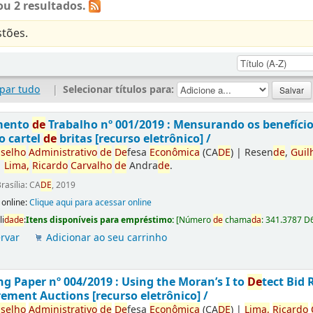
u 2 resultados.
tões.
par tudo
|
Selecionar títulos para:
mento
de
Trabalho nº 001/2019 : Mensurando os benefíci
o cartel
de
britas [recurso eletrônico] /
selho
Administrativo
de
De
fesa
Econômica
(CA
DE
)
|
Resen
de
,
Guil
|
Lima,
Ricardo
Carvalho
de
Andra
de
.
rasília: CA
DE
, 2019
 online:
Clique aqui para acessar online
li
da
de
:
Itens disponíveis para empréstimo:
[
Número
de
chama
da
:
341.3787 D
rvar
Adicionar ao seu carrinho
g Paper nº 004/2019 : Using the Moran’s I to
De
tect Bid 
ement Auctions [recurso eletrônico] /
selho
Administrativo
de
De
fesa
Econômica
(CA
DE
)
|
Lima,
Ricardo