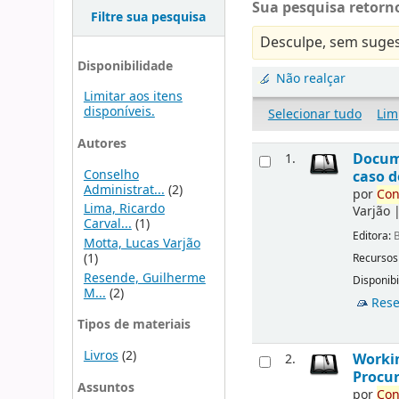
Sua pesquisa retorno
Filtre sua pesquisa
Desculpe, sem suges
Disponibilidade
Não realçar
Limitar aos itens
disponíveis.
Selecionar tudo
Lim
Autores
Docu
1.
Conselho
caso d
Administrat...
(2)
por
Con
Lima, Ricardo
Varjão
Carval...
(1)
Editora:
B
Motta, Lucas Varjão
(1)
Recursos
Resende, Guilherme
Disponibi
M...
(2)
Rese
Tipos de materiais
Livros
(2)
Workin
2.
Procur
Assuntos
por
Con