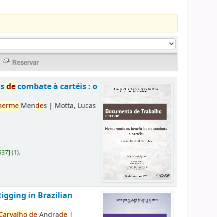
os
de
combate à cartéis : o
herme
Men
de
s
|
Motta, Lucas
637
]
(1).
Rigging in Brazilian
Carvalho
de
Andra
de
|