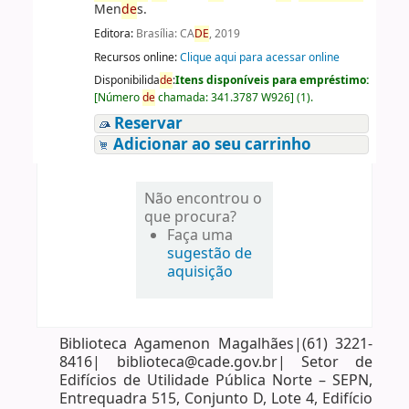
Men
de
s.
Editora:
Brasília: CA
DE
, 2019
Recursos online:
Clique aqui para acessar online
Disponibilida
de
:
Itens disponíveis para empréstimo:
[
Número
de
chamada:
341.3787 W926
]
(1).
Reservar
Adicionar ao seu carrinho
Não encontrou o
que procura?
Faça uma
sugestão de
aquisição
Biblioteca Agamenon Magalhães|(61) 3221-
8416| biblioteca@cade.gov.br| Setor de
Edifícios de Utilidade Pública Norte – SEPN,
Entrequadra 515, Conjunto D, Lote 4, Edifício