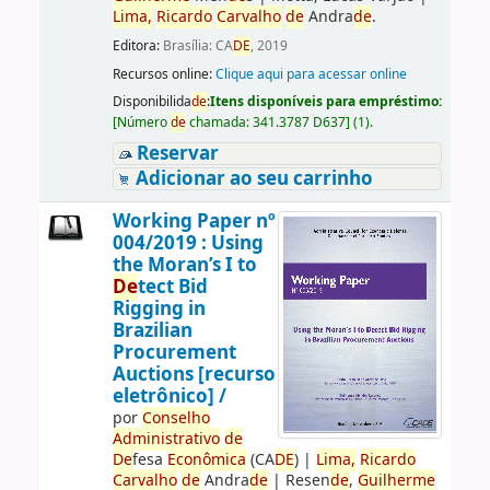
Lima,
Ricardo
Carvalho
de
Andra
de
.
Editora:
Brasília: CA
DE
, 2019
Recursos online:
Clique aqui para acessar online
Disponibilida
de
:
Itens disponíveis para empréstimo:
[
Número
de
chamada:
341.3787 D637
]
(1).
Reservar
Adicionar ao seu carrinho
Working Paper nº
004/2019 : Using
the Moran’s I to
De
tect Bid
Rigging in
Brazilian
Procurement
Auctions [recurso
eletrônico] /
por
Conselho
Administrativo
de
De
fesa
Econômica
(CA
DE
)
|
Lima,
Ricardo
Carvalho
de
Andra
de
|
Resen
de
,
Guilherme