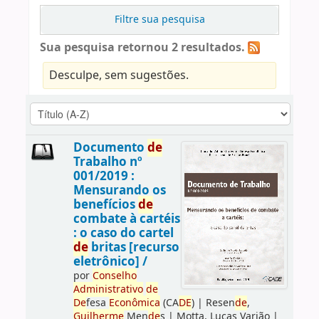
Filtre sua pesquisa
Sua pesquisa retornou 2 resultados.
Desculpe, sem sugestões.
Documento
de
Trabalho nº
001/2019 :
Mensurando os
benefícios
de
combate à cartéis
: o caso do cartel
de
britas [recurso
eletrônico] /
por
Conselho
Administrativo
de
De
fesa
Econômica
(CA
DE
)
|
Resen
de
,
Guilherme
Men
de
s
|
Motta, Lucas Varjão
|