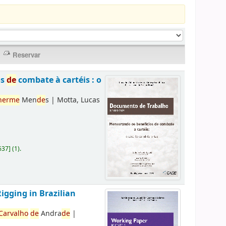
os
de
combate à cartéis : o
herme
Men
de
s
|
Motta, Lucas
637
]
(1).
Rigging in Brazilian
Carvalho
de
Andra
de
|