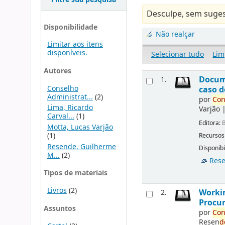
Desculpe, sem suges
Disponibilidade
Não realçar
Limitar aos itens
disponíveis.
Selecionar tudo
Lim
Autores
Docu
1.
Conselho
caso d
Administrat...
(2)
por
Con
Lima, Ricardo
Varjão
Carval...
(1)
Editora:
B
Motta, Lucas Varjão
(1)
Recursos
Resende, Guilherme
Disponibi
M...
(2)
Rese
Tipos de materiais
Livros
(2)
Workin
2.
Procur
Assuntos
por
Con
Resen
d