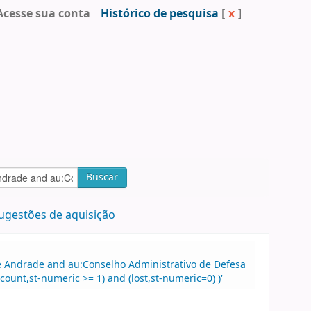
Acesse sua conta
Histórico de pesquisa
[
x
]
Buscar
ugestões de aquisição
 de Andrade and au:Conselho Administrativo de Defesa
unt,st-numeric >= 1) and (lost,st-numeric=0) )'