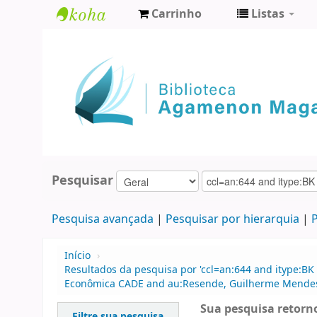
Carrinho
Listas
Biblioteca
Agamenon
Magalhães
Pesquisar
Pesquisa avançada
Pesquisar por hierarquia
P
Início
›
Resultados da pesquisa por 'ccl=an:644 and itype:BK
Econômica CADE and au:Resende, Guilherme Mendes and
Sua pesquisa retorno
Filtre sua pesquisa