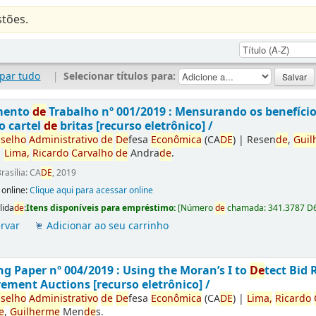
tões.
par tudo
|
Selecionar títulos para:
mento
de
Trabalho nº 001/2019 : Mensurando os benefíci
o cartel
de
britas [recurso eletrônico] /
selho
Administrativo
de
De
fesa
Econômica
(CA
DE
)
|
Resen
de
,
Guil
|
Lima,
Ricardo
Carvalho
de
Andra
de
.
rasília: CA
DE
, 2019
 online:
Clique aqui para acessar online
lida
de
:
Itens disponíveis para empréstimo:
[
Número
de
chamada:
341.3787 D
rvar
Adicionar ao seu carrinho
g Paper nº 004/2019 : Using the Moran’s I to
De
tect Bid 
ement Auctions [recurso eletrônico] /
selho
Administrativo
de
De
fesa
Econômica
(CA
DE
)
|
Lima,
Ricardo
e
,
Guilherme
Men
de
s.