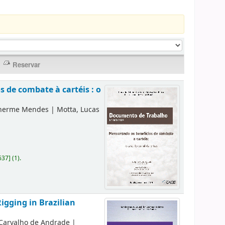
 de combate à cartéis : o
lherme Mendes
|
Motta, Lucas
637
]
(1).
igging in Brazilian
 Carvalho de Andrade
|