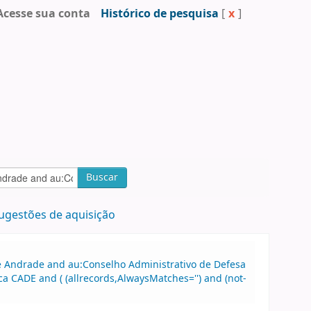
Acesse sua conta
Histórico de pesquisa
[
x
]
Buscar
ugestões de aquisição
 de Andrade and au:Conselho Administrativo de Defesa
CADE and ( (allrecords,AlwaysMatches='') and (not-