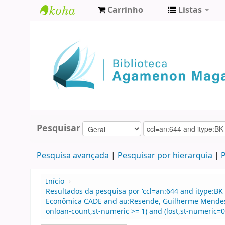
Carrinho
Listas
Biblioteca
Agamenon
Magalhães
Pesquisar
Pesquisa avançada
Pesquisar por hierarquia
P
Início
›
Resultados da pesquisa por 'ccl=an:644 and itype:BK
Econômica CADE and au:Resende, Guilherme Mendes a
onloan-count,st-numeric >= 1) and (lost,st-numeric=0)