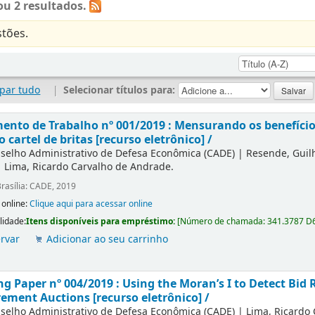
u 2 resultados.
tões.
par tudo
|
Selecionar títulos para:
nto de Trabalho nº 001/2019 : Mensurando os benefícios
o cartel de britas [recurso eletrônico] /
selho Administrativo de Defesa Econômica (CADE)
|
Resende, Gui
|
Lima, Ricardo Carvalho de Andrade.
rasília: CADE, 2019
 online:
Clique aqui para acessar online
lidade:
Itens disponíveis para empréstimo:
[
Número de chamada:
341.3787 D
rvar
Adicionar ao seu carrinho
g Paper nº 004/2019 : Using the Moran’s I to Detect Bid R
ement Auctions [recurso eletrônico] /
selho Administrativo de Defesa Econômica (CADE)
|
Lima, Ricardo