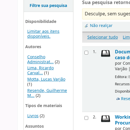
Sua pesquisa retorno
Filtre sua pesquisa
Desculpe, sem suges
Disponibilidade
Não realçar
Limitar aos itens
disponíveis.
Selecionar tudo
Lim
Autores
Docume
1.
Conselho
caso d
Administrat...
(2)
por
Con
Lima, Ricardo
Varjão
Carval...
(1)
Editora:
B
Motta, Lucas Varjão
(1)
Recursos
Resende, Guilherme
Disponibi
M...
(2)
Rese
Tipos de materiais
Livros
(2)
Workin
2.
Procur
Assuntos
por
Con