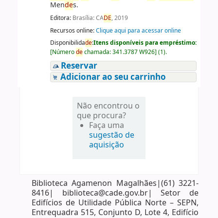
Men
de
s.
Editora:
Brasília: CA
DE
, 2019
Recursos online:
Clique aqui para acessar online
Disponibilida
de
:
Itens disponíveis para empréstimo:
[
Número
de
chamada:
341.3787 W926
]
(1).
Reservar
Adicionar ao seu carrinho
Não encontrou o
que procura?
Faça uma
sugestão de
aquisição
Biblioteca Agamenon Magalhães|(61) 3221-
8416| biblioteca@cade.gov.br| Setor de
Edifícios de Utilidade Pública Norte – SEPN,
Entrequadra 515, Conjunto D, Lote 4, Edifício