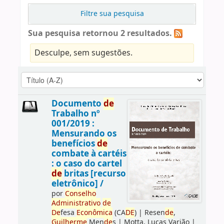
Filtre sua pesquisa
Sua pesquisa retornou 2 resultados.
Desculpe, sem sugestões.
Documento
de
Trabalho nº
001/2019 :
Mensurando os
benefícios
de
combate à cartéis
: o caso do cartel
de
britas [recurso
eletrônico] /
por
Conselho
Administrativo
de
De
fesa
Econômica
(CA
DE
)
|
Resen
de
,
Guilherme
Men
de
s
|
Motta, Lucas Varjão
|