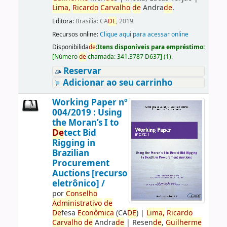
Lima,
Ricardo
Carvalho
de
Andra
de
.
Editora:
Brasília: CA
DE
, 2019
Recursos online:
Clique aqui para acessar online
Disponibilida
de
:
Itens disponíveis para empréstimo:
[
Número
de
chamada:
341.3787 D637
]
(1).
Reservar
Adicionar ao seu carrinho
Working Paper nº
004/2019 : Using
the Moran’s I to
De
tect Bid
Rigging in
Brazilian
Procurement
Auctions [recurso
eletrônico] /
por
Conselho
Administrativo
de
De
fesa
Econômica
(CA
DE
)
|
Lima,
Ricardo
Carvalho
de
Andra
de
|
Resen
de
,
Guilherme