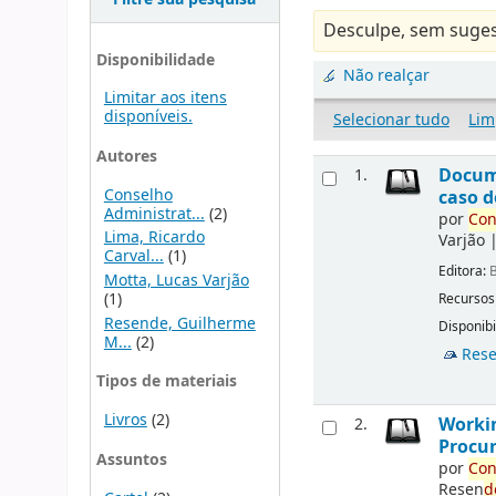
Desculpe, sem suges
Disponibilidade
Não realçar
Limitar aos itens
disponíveis.
Selecionar tudo
Lim
Autores
Docu
1.
Conselho
caso d
Administrat...
(2)
por
Con
Lima, Ricardo
Varjão
Carval...
(1)
Editora:
B
Motta, Lucas Varjão
(1)
Recursos
Resende, Guilherme
Disponibi
M...
(2)
Rese
Tipos de materiais
Livros
(2)
Workin
2.
Procur
Assuntos
por
Con
Resen
d