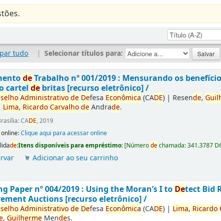
tões.
par tudo
|
Selecionar títulos para:
mento
de
Trabalho nº 001/2019 : Mensurando os benefíci
o cartel
de
britas [recurso eletrônico] /
selho
Administrativo
de
De
fesa
Econômica
(CA
DE
)
|
Resen
de
,
Guil
|
Lima,
Ricardo
Carvalho
de
Andra
de
.
rasília: CA
DE
, 2019
 online:
Clique aqui para acessar online
lida
de
:
Itens disponíveis para empréstimo:
[
Número
de
chamada:
341.3787 D
rvar
Adicionar ao seu carrinho
g Paper nº 004/2019 : Using the Moran’s I to
De
tect Bid 
ement Auctions [recurso eletrônico] /
selho
Administrativo
de
De
fesa
Econômica
(CA
DE
)
|
Lima,
Ricardo
e
,
Guilherme
Men
de
s.