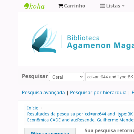
Carrinho
Listas
Biblioteca
Agamenon
Magalhães
Pesquisar
Pesquisa avançada
Pesquisar por hierarquia
P
Início
›
Resultados da pesquisa por 'ccl=an:644 and itype:BK
Econômica CADE and au:Resende, Guilherme Mendes
Sua pesquisa retorno
Filtre sua pesquisa