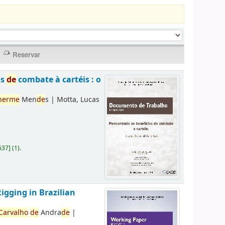
os
de
combate à cartéis : o
herme
Men
de
s
|
Motta, Lucas
637
]
(1).
Rigging in Brazilian
Carvalho
de
Andra
de
|