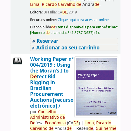
Lima,
Ricardo
Carvalho
de
Andra
de
.
Editora:
Brasília: CA
DE
, 2019
Recursos online:
Clique aqui para acessar online
Disponibilida
de
:
Itens disponíveis para empréstimo:
[
Número
de
chamada:
341.3787 D637
]
(1).
Reservar
Adicionar ao seu carrinho
Working Paper nº
004/2019 : Using
the Moran’s I to
De
tect Bid
Rigging in
Brazilian
Procurement
Auctions [recurso
eletrônico] /
por
Conselho
Administrativo
de
De
fesa
Econômica
(CA
DE
)
|
Lima,
Ricardo
Carvalho
de
Andra
de
|
Resen
de
,
Guilherme