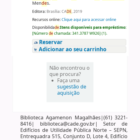
Men
de
s.
Editora:
Brasília: CA
DE
, 2019
Recursos online:
Clique aqui para acessar online
Disponibilida
de
:
Itens disponíveis para empréstimo:
[
Número
de
chamada:
341.3787 W926
]
(1).
Reservar
Adicionar ao seu carrinho
Não encontrou o
que procura?
Faça uma
sugestão de
aquisição
Biblioteca Agamenon Magalhães|(61) 3221-
8416| biblioteca@cade.gov.br| Setor de
Edifícios de Utilidade Pública Norte – SEPN,
Entrequadra 515, Conjunto D, Lote 4, Edifício