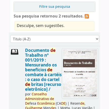
Filtre sua pesquisa
Sua pesquisa retornou 2 resultados.
Desculpe, sem sugestões.
Documento
de
Trabalho nº
001/2019 :
Mensurando os
benefícios
de
combate à cartéis
: o caso do cartel
de
britas [recurso
eletrônico] /
por
Conselho
Administrativo
de
De
fesa
Econômica
(CA
DE
)
|
Resen
de
,
Guilherme
Men
de
s
|
Motta, Lucas Varjão
|