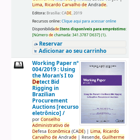
Lima,
Ricardo
Carvalho
de
Andra
de
.
Editora:
Brasília: CA
DE
, 2019
Recursos online:
Clique aqui para acessar online
Disponibilida
de
:
Itens disponíveis para empréstimo:
[
Número
de
chamada:
341.3787 D637
]
(1).
Reservar
Adicionar ao seu carrinho
Working Paper nº
004/2019 : Using
the Moran’s I to
De
tect Bid
Rigging in
Brazilian
Procurement
Auctions [recurso
eletrônico] /
por
Conselho
Administrativo
de
De
fesa
Econômica
(CA
DE
)
|
Lima,
Ricardo
Carvalho
de
Andra
de
|
Resen
de
,
Guilherme