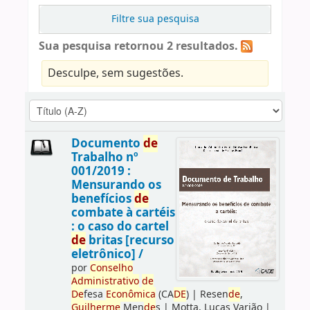
Filtre sua pesquisa
Sua pesquisa retornou 2 resultados.
Desculpe, sem sugestões.
Documento
de
Trabalho nº
001/2019 :
Mensurando os
benefícios
de
combate à cartéis
: o caso do cartel
de
britas [recurso
eletrônico] /
por
Conselho
Administrativo
de
De
fesa
Econômica
(CA
DE
)
|
Resen
de
,
Guilherme
Men
de
s
|
Motta, Lucas Varjão
|