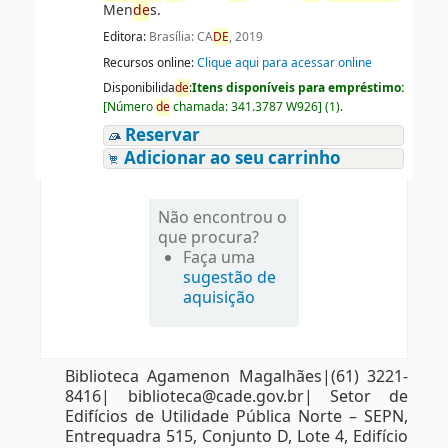
Men
de
s.
Editora:
Brasília: CA
DE
, 2019
Recursos online:
Clique aqui para acessar online
Disponibilida
de
:
Itens disponíveis para empréstimo:
[
Número
de
chamada:
341.3787 W926
]
(1).
Reservar
Adicionar ao seu carrinho
Não encontrou o
que procura?
Faça uma
sugestão de
aquisição
Biblioteca Agamenon Magalhães|(61) 3221-
8416| biblioteca@cade.gov.br| Setor de
Edifícios de Utilidade Pública Norte – SEPN,
Entrequadra 515, Conjunto D, Lote 4, Edifício