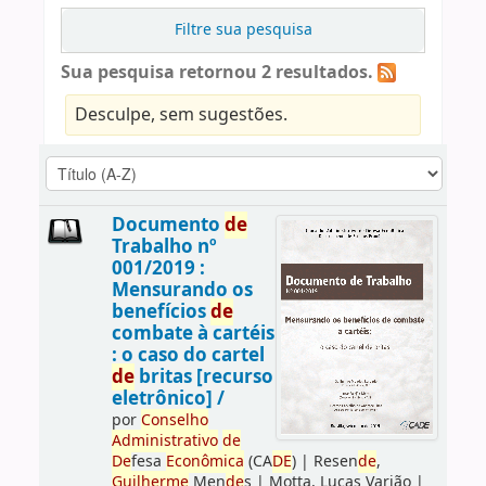
Filtre sua pesquisa
Sua pesquisa retornou 2 resultados.
Desculpe, sem sugestões.
Documento
de
Trabalho nº
001/2019 :
Mensurando os
benefícios
de
combate à cartéis
: o caso do cartel
de
britas [recurso
eletrônico] /
por
Conselho
Administrativo
de
De
fesa
Econômica
(CA
DE
)
|
Resen
de
,
Guilherme
Men
de
s
|
Motta, Lucas Varjão
|