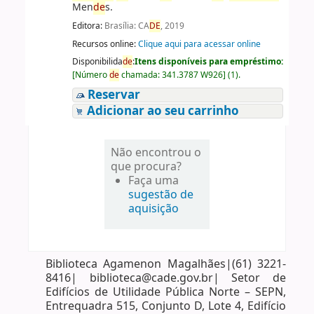
Men
de
s.
Editora:
Brasília: CA
DE
, 2019
Recursos online:
Clique aqui para acessar online
Disponibilida
de
:
Itens disponíveis para empréstimo:
[
Número
de
chamada:
341.3787 W926
]
(1).
Reservar
Adicionar ao seu carrinho
Não encontrou o
que procura?
Faça uma
sugestão de
aquisição
Biblioteca Agamenon Magalhães|(61) 3221-
8416| biblioteca@cade.gov.br| Setor de
Edifícios de Utilidade Pública Norte – SEPN,
Entrequadra 515, Conjunto D, Lote 4, Edifício