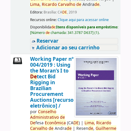
Lima,
Ricardo
Carvalho
de
Andra
de
.
Editora:
Brasília: CA
DE
, 2019
Recursos online:
Clique aqui para acessar online
Disponibilida
de
:
Itens disponíveis para empréstimo:
[
Número
de
chamada:
341.3787 D637
]
(1).
Reservar
Adicionar ao seu carrinho
Working Paper nº
004/2019 : Using
the Moran’s I to
De
tect Bid
Rigging in
Brazilian
Procurement
Auctions [recurso
eletrônico] /
por
Conselho
Administrativo
de
De
fesa
Econômica
(CA
DE
)
|
Lima,
Ricardo
Carvalho
de
Andra
de
|
Resen
de
,
Guilherme