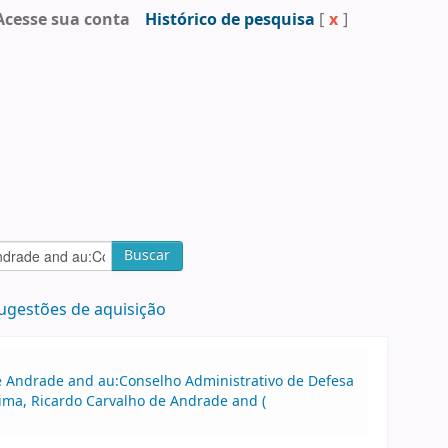
Acesse sua conta
Histórico de pesquisa
[
x
]
Buscar
ugestões de aquisição
 de Andrade and au:Conselho Administrativo de Defesa
ima, Ricardo Carvalho de Andrade and (