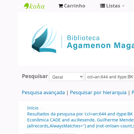
Carrinho
Listas
Biblioteca
Agamenon
Magalhães
Pesquisar
Pesquisa avançada
Pesquisar por hierarquia
P
Início
›
Resultados da pesquisa por 'ccl=an:644 and itype:BK
Econômica CADE and au:Resende, Guilherme Mendes an
(allrecords,AlwaysMatches='') and (not-onloan-count,s