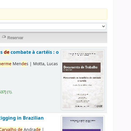
os
de
combate à cartéis : o
herme
Men
de
s
|
Motta, Lucas
637
]
(1).
Rigging in Brazilian
Carvalho
de
Andra
de
|