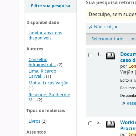
Sua pesquisa retorno
Filtre sua pesquisa
Desculpe, sem suges
Disponibilidade
Não realçar
Limitar aos itens
disponíveis.
Selecionar tudo
Lim
Autores
Docu
1.
Conselho
caso d
Administrat...
(2)
por
Con
Lima, Ricardo
Varjão
Carval...
(1)
Editora:
B
Motta, Lucas Varjão
(1)
Recursos
Resende, Guilherme
Disponibi
M...
(2)
Rese
Tipos de materiais
Livros
(2)
Workin
2.
Procur
Assuntos
por
Con