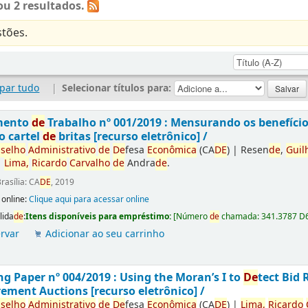
u 2 resultados.
tões.
par tudo
|
Selecionar títulos para:
mento
de
Trabalho nº 001/2019 : Mensurando os benefíci
o cartel
de
britas [recurso eletrônico] /
selho
Administrativo
de
De
fesa
Econômica
(CA
DE
)
|
Resen
de
,
Guil
|
Lima,
Ricardo
Carvalho
de
Andra
de
.
rasília: CA
DE
, 2019
 online:
Clique aqui para acessar online
lida
de
:
Itens disponíveis para empréstimo:
[
Número
de
chamada:
341.3787 D
rvar
Adicionar ao seu carrinho
g Paper nº 004/2019 : Using the Moran’s I to
De
tect Bid 
ement Auctions [recurso eletrônico] /
selho
Administrativo
de
De
fesa
Econômica
(CA
DE
)
|
Lima,
Ricardo