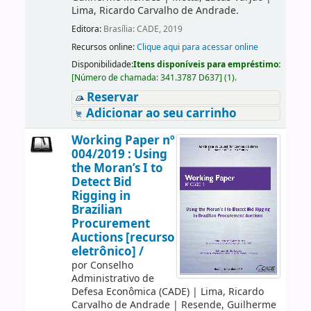
Lima, Ricardo Carvalho de Andrade.
Editora:
Brasília: CADE, 2019
Recursos online:
Clique aqui para acessar online
Disponibilidade:
Itens disponíveis para empréstimo:
[
Número de chamada:
341.3787 D637
]
(1).
Reservar
Adicionar ao seu carrinho
Working Paper nº
004/2019 : Using
the Moran’s I to
Detect Bid
Rigging in
Brazilian
Procurement
Auctions [recurso
eletrônico] /
por
Conselho
Administrativo de
Defesa Econômica (CADE)
|
Lima, Ricardo
Carvalho de Andrade
|
Resende, Guilherme