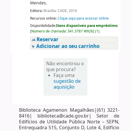
Mendes.
Editora:
Brasília: CADE, 2019
Recursos online:
Clique aqui para acessar online
Disponibilidade:
Itens disponíveis para empréstimo:
[
Número de chamada:
341.3787 W926
]
(1).
Reservar
Adicionar ao seu carrinho
Não encontrou o
que procura?
Faça uma
sugestão de
aquisição
Biblioteca Agamenon Magalhães|(61) 3221-
8416| biblioteca@cade.gov.br| Setor de
Edifícios de Utilidade Pública Norte – SEPN,
Entrequadra 515, Conjunto D, Lote 4, Edifício