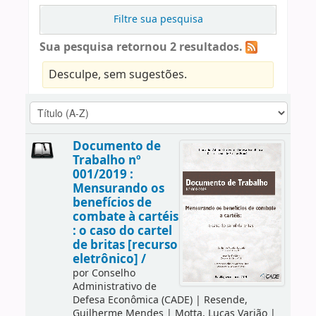
Filtre sua pesquisa
Sua pesquisa retornou 2 resultados.
Desculpe, sem sugestões.
Documento de
Trabalho nº
001/2019 :
Mensurando os
benefícios de
combate à cartéis
: o caso do cartel
de britas [recurso
eletrônico] /
por
Conselho
Administrativo de
Defesa Econômica (CADE)
|
Resende,
Guilherme Mendes
|
Motta, Lucas Varjão
|