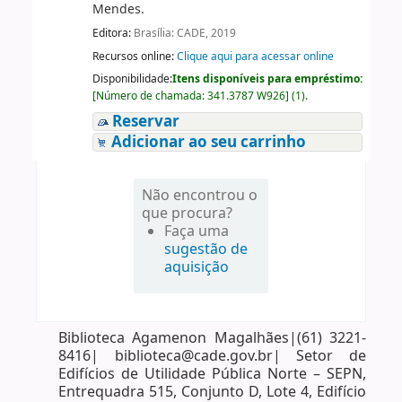
Mendes.
Editora:
Brasília: CADE, 2019
Recursos online:
Clique aqui para acessar online
Disponibilidade:
Itens disponíveis para empréstimo:
[
Número de chamada:
341.3787 W926
]
(1).
Reservar
Adicionar ao seu carrinho
Não encontrou o
que procura?
Faça uma
sugestão de
aquisição
Biblioteca Agamenon Magalhães|(61) 3221-
8416| biblioteca@cade.gov.br| Setor de
Edifícios de Utilidade Pública Norte – SEPN,
Entrequadra 515, Conjunto D, Lote 4, Edifício