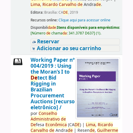
Lima,
Ricardo
Carvalho
de
Andra
de
.
Editora:
Brasília: CA
DE
, 2019
Recursos online:
Clique aqui para acessar online
Disponibili
da
de
:
Itens disponíveis para empréstimo:
[
Número
de
chama
da
:
341.3787 D637
]
(1).
Reservar
Adicionar ao seu carrinho
Working Paper nº
004/2019 : Using
the Moran’s I to
De
tect Bid
Rigging in
Brazilian
Procurement
Auctions [recurso
eletrônico] /
por
Conselho
Administrativo
de
De
fesa
Econômica
(CA
DE
)
|
Lima,
Ricardo
Carvalho
de
Andra
de
|
Resen
de
,
Guilherme