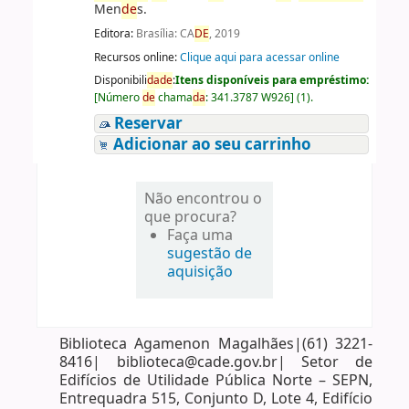
Men
de
s.
Editora:
Brasília: CA
DE
, 2019
Recursos online:
Clique aqui para acessar online
Disponibili
da
de
:
Itens disponíveis para empréstimo:
[
Número
de
chama
da
:
341.3787 W926
]
(1).
Reservar
Adicionar ao seu carrinho
Não encontrou o
que procura?
Faça uma
sugestão de
aquisição
Biblioteca Agamenon Magalhães|(61) 3221-
8416| biblioteca@cade.gov.br| Setor de
Edifícios de Utilidade Pública Norte – SEPN,
Entrequadra 515, Conjunto D, Lote 4, Edifício