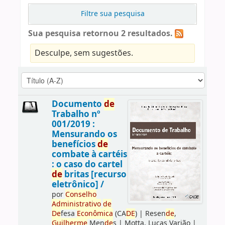
Filtre sua pesquisa
Sua pesquisa retornou 2 resultados.
Desculpe, sem sugestões.
Documento
de
Trabalho nº
001/2019 :
Mensurando os
benefícios
de
combate à cartéis
: o caso do cartel
de
britas [recurso
eletrônico] /
por
Conselho
Administrativo
de
De
fesa
Econômica
(CA
DE
)
|
Resen
de
,
Guilherme
Men
de
s
|
Motta, Lucas Varjão
|