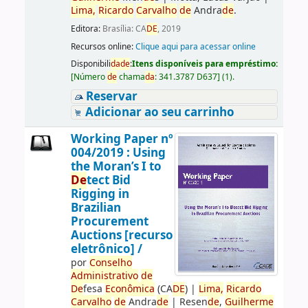
Lima,
Ricardo
Carvalho
de
Andra
de
.
Editora:
Brasília: CA
DE
, 2019
Recursos online:
Clique aqui para acessar online
Disponibili
da
de
:
Itens disponíveis para empréstimo:
[
Número
de
chama
da
:
341.3787 D637
]
(1).
Reservar
Adicionar ao seu carrinho
Working Paper nº
004/2019 : Using
the Moran’s I to
De
tect Bid
Rigging in
Brazilian
Procurement
Auctions [recurso
eletrônico] /
por
Conselho
Administrativo
de
De
fesa
Econômica
(CA
DE
)
|
Lima,
Ricardo
Carvalho
de
Andra
de
|
Resen
de
,
Guilherme