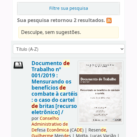
Filtre sua pesquisa
Sua pesquisa retornou 2 resultados.
Desculpe, sem sugestões.
Documento
de
Trabalho nº
001/2019 :
Mensurando os
benefícios
de
combate à cartéis
: o caso do cartel
de
britas [recurso
eletrônico] /
por
Conselho
Administrativo
de
De
fesa
Econômica
(CA
DE
)
|
Resen
de
,
Guilherme
Men
de
s
|
Motta, Lucas Varjão
|