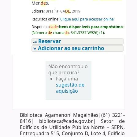
Men
de
s.
Editora:
Brasília: CA
DE
, 2019
Recursos online:
Clique aqui para acessar online
Disponibili
da
de
:
Itens disponíveis para empréstimo:
[
Número
de
chama
da
:
341.3787 W926
]
(1).
Reservar
Adicionar ao seu carrinho
Não encontrou o
que procura?
Faça uma
sugestão de
aquisição
Biblioteca Agamenon Magalhães|(61) 3221-
8416| biblioteca@cade.gov.br| Setor de
Edifícios de Utilidade Pública Norte – SEPN,
Entrequadra 515, Conjunto D, Lote 4, Edifício