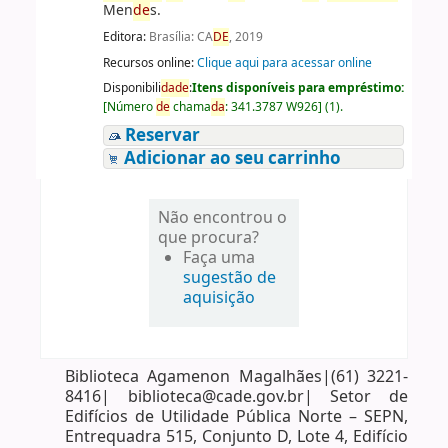
Men
de
s.
Editora:
Brasília: CA
DE
, 2019
Recursos online:
Clique aqui para acessar online
Disponibili
da
de
:
Itens disponíveis para empréstimo:
[
Número
de
chama
da
:
341.3787 W926
]
(1).
Reservar
Adicionar ao seu carrinho
Não encontrou o
que procura?
Faça uma
sugestão de
aquisição
Biblioteca Agamenon Magalhães|(61) 3221-
8416| biblioteca@cade.gov.br| Setor de
Edifícios de Utilidade Pública Norte – SEPN,
Entrequadra 515, Conjunto D, Lote 4, Edifício