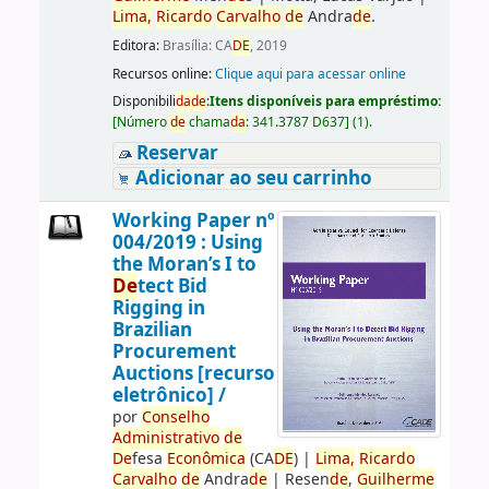
Lima,
Ricardo
Carvalho
de
Andra
de
.
Editora:
Brasília: CA
DE
, 2019
Recursos online:
Clique aqui para acessar online
Disponibili
da
de
:
Itens disponíveis para empréstimo:
[
Número
de
chama
da
:
341.3787 D637
]
(1).
Reservar
Adicionar ao seu carrinho
Working Paper nº
004/2019 : Using
the Moran’s I to
De
tect Bid
Rigging in
Brazilian
Procurement
Auctions [recurso
eletrônico] /
por
Conselho
Administrativo
de
De
fesa
Econômica
(CA
DE
)
|
Lima,
Ricardo
Carvalho
de
Andra
de
|
Resen
de
,
Guilherme