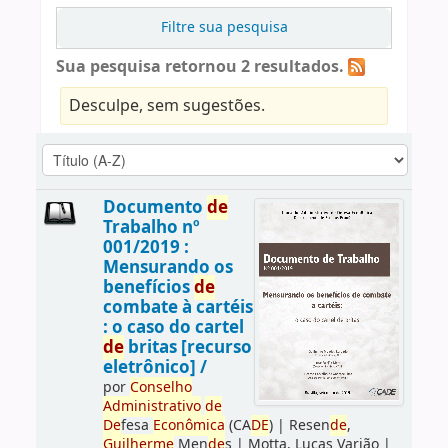
Filtre sua pesquisa
Sua pesquisa retornou 2 resultados.
Desculpe, sem sugestões.
Documento
de
Trabalho nº
001/2019 :
Mensurando os
benefícios
de
combate à cartéis
: o caso do cartel
de
britas [recurso
eletrônico] /
por
Conselho
Administrativo
de
De
fesa
Econômica
(CA
DE
)
|
Resen
de
,
Guilherme
Men
de
s
|
Motta, Lucas Varjão
|