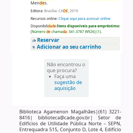
Men
de
s.
Editora:
Brasília: CA
DE
, 2019
Recursos online:
Clique aqui para acessar online
Disponibili
da
de
:
Itens disponíveis para empréstimo:
[
Número
de
chama
da
:
341.3787 W926
]
(1).
Reservar
Adicionar ao seu carrinho
Não encontrou o
que procura?
Faça uma
sugestão de
aquisição
Biblioteca Agamenon Magalhães|(61) 3221-
8416| biblioteca@cade.gov.br| Setor de
Edifícios de Utilidade Pública Norte – SEPN,
Entrequadra 515, Conjunto D, Lote 4, Edifício