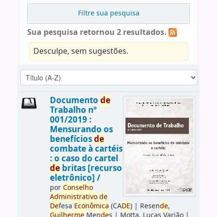
Filtre sua pesquisa
Sua pesquisa retornou 2 resultados.
Desculpe, sem sugestões.
Documento
de
Trabalho nº
001/2019 :
Mensurando os
benefícios
de
combate à cartéis
: o caso do cartel
de
britas [recurso
eletrônico] /
por
Conselho
Administrativo
de
De
fesa
Econômica
(CA
DE
)
|
Resen
de
,
Guilherme
Men
de
s
|
Motta, Lucas Varjão
|