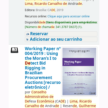
Lima,
Ricardo
Carvalho
de
Andra
de
.
Editora:
Brasília: CA
DE
, 2019
Recursos online:
Clique aqui para acessar online
Disponibili
da
de
:
Itens disponíveis para empréstimo:
[
Número
de
chama
da
:
341.3787 D637
]
(1).
Reservar
Adicionar ao seu carrinho
Working Paper nº
004/2019 : Using
the Moran’s I to
De
tect Bid
Rigging in
Brazilian
Procurement
Auctions [recurso
eletrônico] /
por
Conselho
Administrativo
de
De
fesa
Econômica
(CA
DE
)
|
Lima,
Ricardo
Carvalho
de
Andra
de
|
Resen
de
,
Guilherme