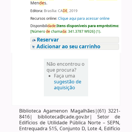
Men
de
s.
Editora:
Brasília: CA
DE
, 2019
Recursos online:
Clique aqui para acessar online
Disponibili
da
de
:
Itens disponíveis para empréstimo:
[
Número
de
chama
da
:
341.3787 W926
]
(1).
Reservar
Adicionar ao seu carrinho
Não encontrou o
que procura?
Faça uma
sugestão de
aquisição
Biblioteca Agamenon Magalhães|(61) 3221-
8416| biblioteca@cade.gov.br| Setor de
Edifícios de Utilidade Pública Norte – SEPN,
Entrequadra 515, Conjunto D, Lote 4, Edifício