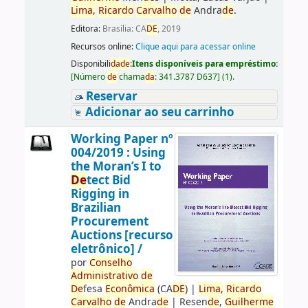
Lima,
Ricardo
Carvalho
de
Andra
de
.
Editora:
Brasília: CA
DE
, 2019
Recursos online:
Clique aqui para acessar online
Disponibili
da
de
:
Itens disponíveis para empréstimo:
[
Número
de
chama
da
:
341.3787 D637
]
(1).
Reservar
Adicionar ao seu carrinho
Working Paper nº
004/2019 : Using
the Moran’s I to
De
tect Bid
Rigging in
Brazilian
Procurement
Auctions [recurso
eletrônico] /
por
Conselho
Administrativo
de
De
fesa
Econômica
(CA
DE
)
|
Lima,
Ricardo
Carvalho
de
Andra
de
|
Resen
de
,
Guilherme