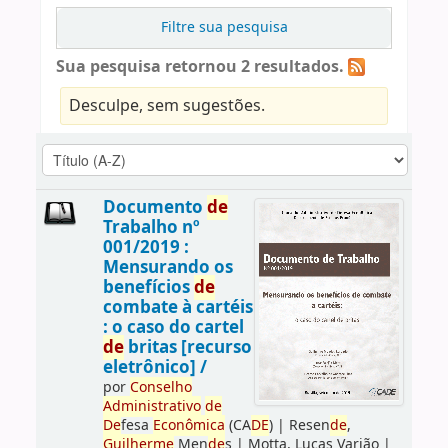
Filtre sua pesquisa
Sua pesquisa retornou 2 resultados.
Desculpe, sem sugestões.
Documento
de
Trabalho nº
001/2019 :
Mensurando os
benefícios
de
combate à cartéis
: o caso do cartel
de
britas [recurso
eletrônico] /
por
Conselho
Administrativo
de
De
fesa
Econômica
(CA
DE
)
|
Resen
de
,
Guilherme
Men
de
s
|
Motta, Lucas Varjão
|