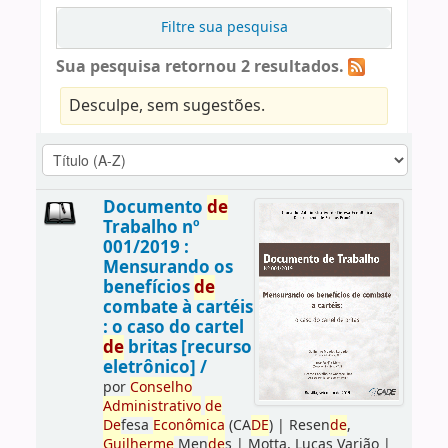
Filtre sua pesquisa
Sua pesquisa retornou 2 resultados.
Desculpe, sem sugestões.
Documento
de
Trabalho nº
001/2019 :
Mensurando os
benefícios
de
combate à cartéis
: o caso do cartel
de
britas [recurso
eletrônico] /
por
Conselho
Administrativo
de
De
fesa
Econômica
(CA
DE
)
|
Resen
de
,
Guilherme
Men
de
s
|
Motta, Lucas Varjão
|