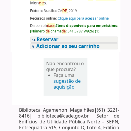
Men
de
s.
Editora:
Brasília: CA
DE
, 2019
Recursos online:
Clique aqui para acessar online
Disponibili
da
de
:
Itens disponíveis para empréstimo:
[
Número
de
chama
da
:
341.3787 W926
]
(1).
Reservar
Adicionar ao seu carrinho
Não encontrou o
que procura?
Faça uma
sugestão de
aquisição
Biblioteca Agamenon Magalhães|(61) 3221-
8416| biblioteca@cade.gov.br| Setor de
Edifícios de Utilidade Pública Norte – SEPN,
Entrequadra 515, Conjunto D, Lote 4, Edifício