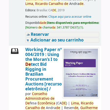
Lima,
Ricardo
Carvalho
de
Andra
de
.
Editora:
Brasília: CA
DE
, 2019
Recursos online:
Clique aqui para acessar online
Disponibili
da
de
:
Itens disponíveis para empréstimo:
[
Número
de
chama
da
:
341.3787 D637
]
(1).
Reservar
Adicionar ao seu carrinho
Working Paper nº
004/2019 : Using
the Moran’s I to
De
tect Bid
Rigging in
Brazilian
Procurement
Auctions [recurso
eletrônico] /
por
Conselho
Administrativo
de
De
fesa
Econômica
(CA
DE
)
|
Lima,
Ricardo
Carvalho
de
Andra
de
|
Resen
de
,
Guilherme