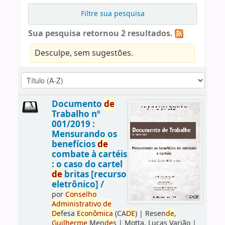
Filtre sua pesquisa
Sua pesquisa retornou 2 resultados.
Desculpe, sem sugestões.
Documento
de
Trabalho nº
001/2019 :
Mensurando os
benefícios
de
combate à cartéis
: o caso do cartel
de
britas [recurso
eletrônico] /
por
Conselho
Administrativo
de
De
fesa
Econômica
(CA
DE
)
|
Resen
de
,
Guilherme
Men
de
s
|
Motta, Lucas Varjão
|