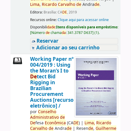
Lima,
Ricardo
Carvalho
de
Andra
de
.
Editora:
Brasília: CA
DE
, 2019
Recursos online:
Clique aqui para acessar online
Disponibili
da
de
:
Itens disponíveis para empréstimo:
[
Número
de
chama
da
:
341.3787 D637
]
(1).
Reservar
Adicionar ao seu carrinho
Working Paper nº
004/2019 : Using
the Moran’s I to
De
tect Bid
Rigging in
Brazilian
Procurement
Auctions [recurso
eletrônico] /
por
Conselho
Administrativo
de
De
fesa
Econômica
(CA
DE
)
|
Lima,
Ricardo
Carvalho
de
Andra
de
|
Resen
de
,
Guilherme