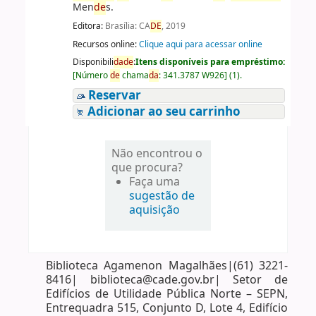
Men
de
s.
Editora:
Brasília: CA
DE
, 2019
Recursos online:
Clique aqui para acessar online
Disponibili
da
de
:
Itens disponíveis para empréstimo:
[
Número
de
chama
da
:
341.3787 W926
]
(1).
Reservar
Adicionar ao seu carrinho
Não encontrou o
que procura?
Faça uma
sugestão de
aquisição
Biblioteca Agamenon Magalhães|(61) 3221-
8416| biblioteca@cade.gov.br| Setor de
Edifícios de Utilidade Pública Norte – SEPN,
Entrequadra 515, Conjunto D, Lote 4, Edifício