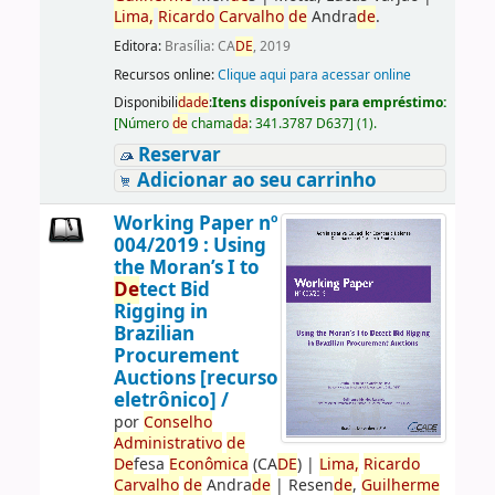
Lima,
Ricardo
Carvalho
de
Andra
de
.
Editora:
Brasília: CA
DE
, 2019
Recursos online:
Clique aqui para acessar online
Disponibili
da
de
:
Itens disponíveis para empréstimo:
[
Número
de
chama
da
:
341.3787 D637
]
(1).
Reservar
Adicionar ao seu carrinho
Working Paper nº
004/2019 : Using
the Moran’s I to
De
tect Bid
Rigging in
Brazilian
Procurement
Auctions [recurso
eletrônico] /
por
Conselho
Administrativo
de
De
fesa
Econômica
(CA
DE
)
|
Lima,
Ricardo
Carvalho
de
Andra
de
|
Resen
de
,
Guilherme