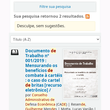
Filtre sua pesquisa
Sua pesquisa retornou 2 resultados.
Desculpe, sem sugestões.
Documento
de
Trabalho nº
001/2019 :
Mensurando os
benefícios
de
combate à cartéis
: o caso do cartel
de
britas [recurso
eletrônico] /
por
Conselho
Administrativo
de
De
fesa
Econômica
(CA
DE
)
|
Resen
de
,
Guilherme
Men
de
s
|
Motta, Lucas Varjão
|