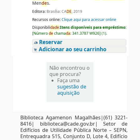
Men
de
s.
Editora:
Brasília: CA
DE
, 2019
Recursos online:
Clique aqui para acessar online
Disponibili
da
de
:
Itens disponíveis para empréstimo:
[
Número
de
chama
da
:
341.3787 W926
]
(1).
Reservar
Adicionar ao seu carrinho
Não encontrou o
que procura?
Faça uma
sugestão de
aquisição
Biblioteca Agamenon Magalhães|(61) 3221-
8416| biblioteca@cade.gov.br| Setor de
Edifícios de Utilidade Pública Norte – SEPN,
Entrequadra 515, Conjunto D, Lote 4, Edifício