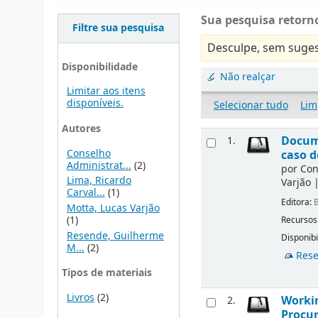
Sua pesquisa retorno
Filtre sua pesquisa
Desculpe, sem suges
Disponibilidade
Não realçar
Limitar aos itens
disponíveis.
Selecionar tudo
Lim
Autores
Docume
1.
Conselho
caso d
Administrat...
(2)
por
Con
Lima, Ricardo
Varjão
Carval...
(1)
Editora:
B
Motta, Lucas Varjão
(1)
Recursos
Resende, Guilherme
Disponibi
M...
(2)
Rese
Tipos de materiais
Livros
(2)
Workin
2.
Procur