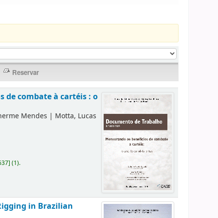
 de combate à cartéis : o
lherme Mendes
|
Motta, Lucas
637
]
(1).
igging in Brazilian