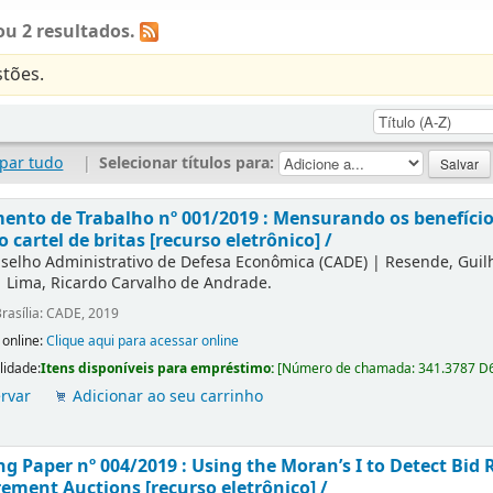
u 2 resultados.
tões.
par tudo
|
Selecionar títulos para:
nto de Trabalho nº 001/2019 : Mensurando os benefícios
o cartel de britas [recurso eletrônico] /
selho Administrativo de Defesa Econômica (CADE)
|
Resende, Gui
|
Lima, Ricardo Carvalho de Andrade.
rasília: CADE, 2019
 online:
Clique aqui para acessar online
lidade:
Itens disponíveis para empréstimo:
[
Número de chamada:
341.3787 D
rvar
Adicionar ao seu carrinho
g Paper nº 004/2019 : Using the Moran’s I to Detect Bid R
ement Auctions [recurso eletrônico] /