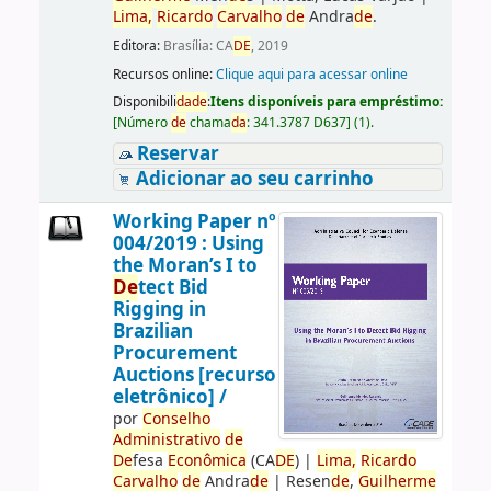
Lima,
Ricardo
Carvalho
de
Andra
de
.
Editora:
Brasília: CA
DE
, 2019
Recursos online:
Clique aqui para acessar online
Disponibili
da
de
:
Itens disponíveis para empréstimo:
[
Número
de
chama
da
:
341.3787 D637
]
(1).
Reservar
Adicionar ao seu carrinho
Working Paper nº
004/2019 : Using
the Moran’s I to
De
tect Bid
Rigging in
Brazilian
Procurement
Auctions [recurso
eletrônico] /
por
Conselho
Administrativo
de
De
fesa
Econômica
(CA
DE
)
|
Lima,
Ricardo
Carvalho
de
Andra
de
|
Resen
de
,
Guilherme