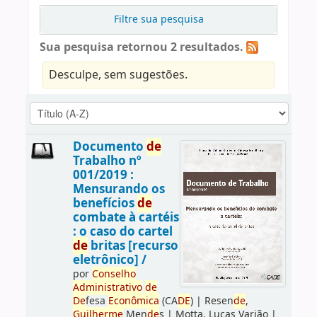
Filtre sua pesquisa
Sua pesquisa retornou 2 resultados.
Desculpe, sem sugestões.
Documento
de
Trabalho nº
001/2019 :
Mensurando os
benefícios
de
combate à cartéis
: o caso do cartel
de
britas [recurso
eletrônico] /
por
Conselho
Administrativo
de
De
fesa
Econômica
(CA
DE
)
|
Resen
de
,
Guilherme
Men
de
s
|
Motta, Lucas Varjão
|