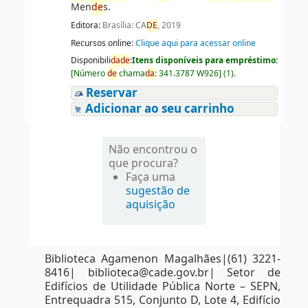
Men
de
s.
Editora:
Brasília: CA
DE
, 2019
Recursos online:
Clique aqui para acessar online
Disponibili
da
de
:
Itens disponíveis para empréstimo:
[
Número
de
chama
da
:
341.3787 W926
]
(1).
Reservar
Adicionar ao seu carrinho
Não encontrou o
que procura?
Faça uma
sugestão de
aquisição
Biblioteca Agamenon Magalhães|(61) 3221-
8416| biblioteca@cade.gov.br| Setor de
Edifícios de Utilidade Pública Norte – SEPN,
Entrequadra 515, Conjunto D, Lote 4, Edifício