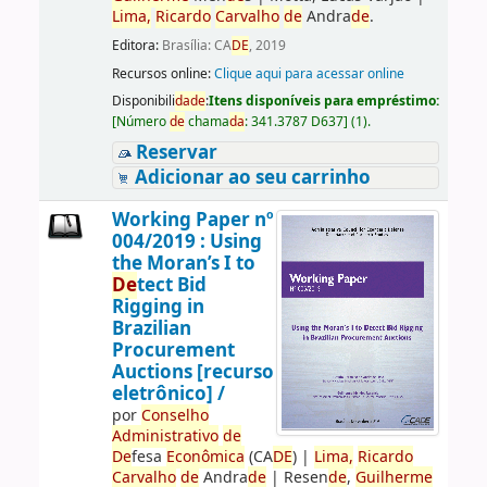
Lima,
Ricardo
Carvalho
de
Andra
de
.
Editora:
Brasília: CA
DE
, 2019
Recursos online:
Clique aqui para acessar online
Disponibili
da
de
:
Itens disponíveis para empréstimo:
[
Número
de
chama
da
:
341.3787 D637
]
(1).
Reservar
Adicionar ao seu carrinho
Working Paper nº
004/2019 : Using
the Moran’s I to
De
tect Bid
Rigging in
Brazilian
Procurement
Auctions [recurso
eletrônico] /
por
Conselho
Administrativo
de
De
fesa
Econômica
(CA
DE
)
|
Lima,
Ricardo
Carvalho
de
Andra
de
|
Resen
de
,
Guilherme