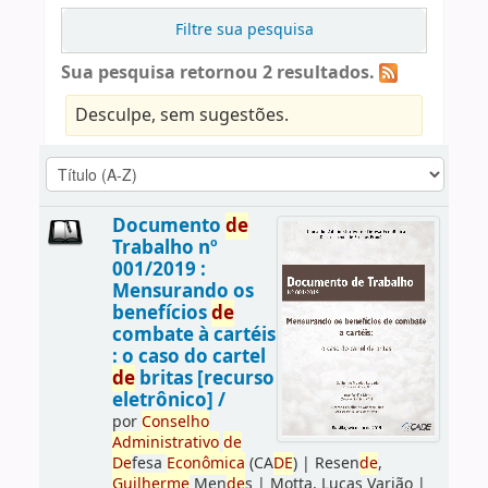
Filtre sua pesquisa
Sua pesquisa retornou 2 resultados.
Desculpe, sem sugestões.
Documento
de
Trabalho nº
001/2019 :
Mensurando os
benefícios
de
combate à cartéis
: o caso do cartel
de
britas [recurso
eletrônico] /
por
Conselho
Administrativo
de
De
fesa
Econômica
(CA
DE
)
|
Resen
de
,
Guilherme
Men
de
s
|
Motta, Lucas Varjão
|