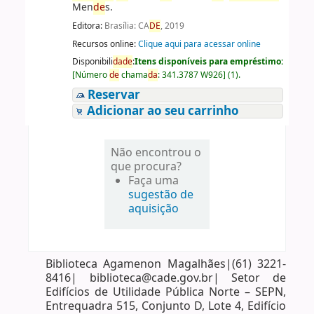
Men
de
s.
Editora:
Brasília: CA
DE
, 2019
Recursos online:
Clique aqui para acessar online
Disponibili
da
de
:
Itens disponíveis para empréstimo:
[
Número
de
chama
da
:
341.3787 W926
]
(1).
Reservar
Adicionar ao seu carrinho
Não encontrou o
que procura?
Faça uma
sugestão de
aquisição
Biblioteca Agamenon Magalhães|(61) 3221-
8416| biblioteca@cade.gov.br| Setor de
Edifícios de Utilidade Pública Norte – SEPN,
Entrequadra 515, Conjunto D, Lote 4, Edifício