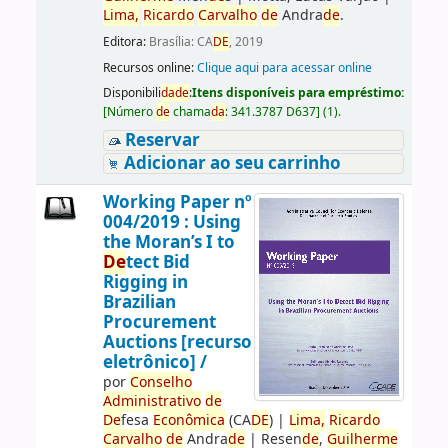
Lima,
Ricardo
Carvalho
de
Andra
de
.
Editora:
Brasília: CA
DE
, 2019
Recursos online:
Clique aqui para acessar online
Disponibili
da
de
:
Itens disponíveis para empréstimo:
[
Número
de
chama
da
:
341.3787 D637
]
(1).
Reservar
Adicionar ao seu carrinho
Working Paper nº
004/2019 : Using
the Moran’s I to
De
tect Bid
Rigging in
Brazilian
Procurement
Auctions [recurso
eletrônico] /
por
Conselho
Administrativo
de
De
fesa
Econômica
(CA
DE
)
|
Lima,
Ricardo
Carvalho
de
Andra
de
|
Resen
de
,
Guilherme