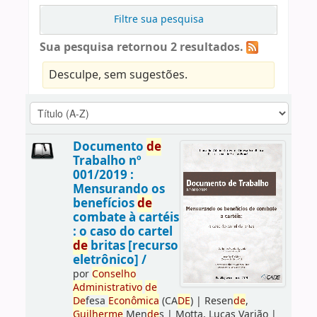
Filtre sua pesquisa
Sua pesquisa retornou 2 resultados.
Desculpe, sem sugestões.
Documento
de
Trabalho nº
001/2019 :
Mensurando os
benefícios
de
combate à cartéis
: o caso do cartel
de
britas [recurso
eletrônico] /
por
Conselho
Administrativo
de
De
fesa
Econômica
(CA
DE
)
|
Resen
de
,
Guilherme
Men
de
s
|
Motta, Lucas Varjão
|