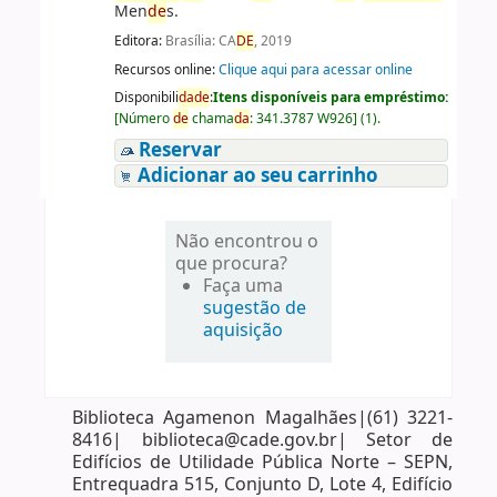
Men
de
s.
Editora:
Brasília: CA
DE
, 2019
Recursos online:
Clique aqui para acessar online
Disponibili
da
de
:
Itens disponíveis para empréstimo:
[
Número
de
chama
da
:
341.3787 W926
]
(1).
Reservar
Adicionar ao seu carrinho
Não encontrou o
que procura?
Faça uma
sugestão de
aquisição
Biblioteca Agamenon Magalhães|(61) 3221-
8416| biblioteca@cade.gov.br| Setor de
Edifícios de Utilidade Pública Norte – SEPN,
Entrequadra 515, Conjunto D, Lote 4, Edifício