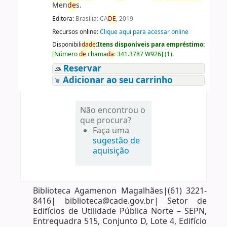
Men
de
s.
Editora:
Brasília: CA
DE
, 2019
Recursos online:
Clique aqui para acessar online
Disponibili
da
de
:
Itens disponíveis para empréstimo:
[
Número
de
chama
da
:
341.3787 W926
]
(1).
Reservar
Adicionar ao seu carrinho
Não encontrou o
que procura?
Faça uma
sugestão de
aquisição
Biblioteca Agamenon Magalhães|(61) 3221-
8416| biblioteca@cade.gov.br| Setor de
Edifícios de Utilidade Pública Norte – SEPN,
Entrequadra 515, Conjunto D, Lote 4, Edifício