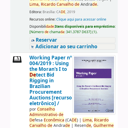
Lima,
Ricardo
Carvalho
de
Andra
de
.
Editora:
Brasília: CA
DE
, 2019
Recursos online:
Clique aqui para acessar online
Disponibili
da
de
:
Itens disponíveis para empréstimo:
[
Número
de
chama
da
:
341.3787 D637
]
(1).
Reservar
Adicionar ao seu carrinho
Working Paper nº
004/2019 : Using
the Moran’s I to
De
tect Bid
Rigging in
Brazilian
Procurement
Auctions [recurso
eletrônico] /
por
Conselho
Administrativo
de
De
fesa
Econômica
(CA
DE
)
|
Lima,
Ricardo
Carvalho
de
Andra
de
|
Resen
de
,
Guilherme