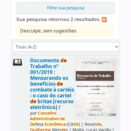
Filtre sua pesquisa
Sua pesquisa retornou 2 resultados.
Desculpe, sem sugestões.
Documento
de
Trabalho nº
001/2019 :
Mensurando os
benefícios
de
combate à cartéis
: o caso do cartel
de
britas [recurso
eletrônico] /
por
Conselho
Administrativo
de
De
fesa
Econômica
(CA
DE
)
|
Resen
de
,
Guilherme
Men
de
s
|
Motta, Lucas Varjão
|