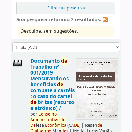
Filtre sua pesquisa
Sua pesquisa retornou 2 resultados.
Desculpe, sem sugestões.
Documento
de
Trabalho nº
001/2019 :
Mensurando os
benefícios
de
combate à cartéis
: o caso do cartel
de
britas [recurso
eletrônico] /
por
Conselho
Administrativo
de
De
fesa
Econômica
(CA
DE
)
|
Resen
de
,
Guilherme
Men
de
s
|
Motta, Lucas Varjão
|