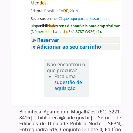
Men
de
s.
Editora:
Brasília: CA
DE
, 2019
Recursos online:
Clique aqui para acessar online
Disponibili
da
de
:
Itens disponíveis para empréstimo:
[
Número
de
chama
da
:
341.3787 W926
]
(1).
Reservar
Adicionar ao seu carrinho
Não encontrou o
que procura?
Faça uma
sugestão de
aquisição
Biblioteca Agamenon Magalhães|(61) 3221-
8416| biblioteca@cade.gov.br| Setor de
Edifícios de Utilidade Pública Norte – SEPN,
Entrequadra 515, Conjunto D, Lote 4, Edifício