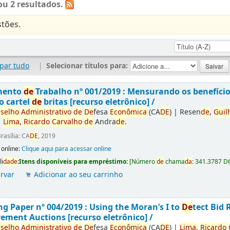
u 2 resultados.
tões.
par tudo
|
Selecionar títulos para:
mento
de
Trabalho nº 001/2019 : Mensurando os benefíci
o cartel
de
britas [recurso eletrônico] /
selho
Administrativo
de
De
fesa
Econômica
(CA
DE
)
|
Resen
de
,
Guil
|
Lima,
Ricardo
Carvalho
de
Andra
de
.
rasília: CA
DE
, 2019
 online:
Clique aqui para acessar online
li
da
de
:
Itens disponíveis para empréstimo:
[
Número
de
chama
da
:
341.3787 D
rvar
Adicionar ao seu carrinho
g Paper nº 004/2019 : Using the Moran’s I to
De
tect Bid 
ement Auctions [recurso eletrônico] /
selho
Administrativo
de
De
fesa
Econômica
(CA
DE
)
|
Lima,
Ricardo