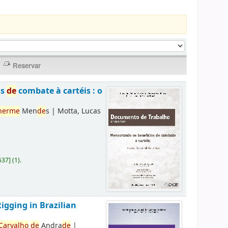
os
de
combate à cartéis : o
herme
Men
de
s
|
Motta, Lucas
637
]
(1).
Rigging in Brazilian
Carvalho
de
Andra
de
|