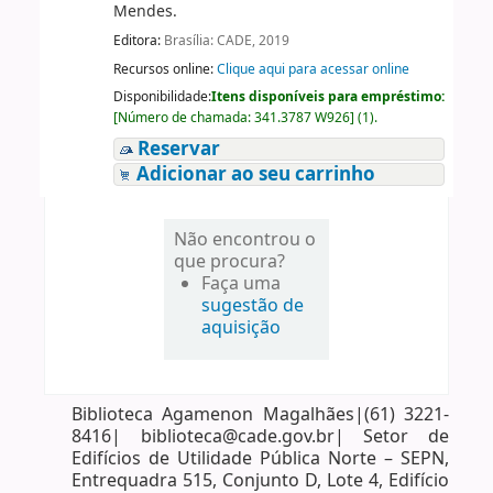
Mendes.
Editora:
Brasília: CADE, 2019
Recursos online:
Clique aqui para acessar online
Disponibilidade:
Itens disponíveis para empréstimo:
[
Número de chamada:
341.3787 W926
]
(1).
Reservar
Adicionar ao seu carrinho
Não encontrou o
que procura?
Faça uma
sugestão de
aquisição
Biblioteca Agamenon Magalhães|(61) 3221-
8416| biblioteca@cade.gov.br| Setor de
Edifícios de Utilidade Pública Norte – SEPN,
Entrequadra 515, Conjunto D, Lote 4, Edifício