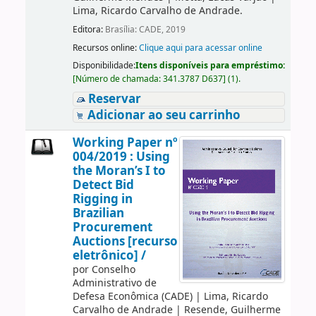
Lima, Ricardo Carvalho de Andrade.
Editora:
Brasília: CADE, 2019
Recursos online:
Clique aqui para acessar online
Disponibilidade:
Itens disponíveis para empréstimo:
[
Número de chamada:
341.3787 D637
]
(1).
Reservar
Adicionar ao seu carrinho
Working Paper nº
004/2019 : Using
the Moran’s I to
Detect Bid
Rigging in
Brazilian
Procurement
Auctions [recurso
eletrônico] /
por
Conselho
Administrativo de
Defesa Econômica (CADE)
|
Lima, Ricardo
Carvalho de Andrade
|
Resende, Guilherme