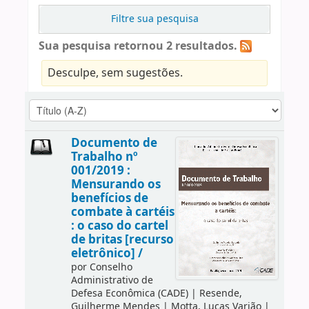
Filtre sua pesquisa
Sua pesquisa retornou 2 resultados.
Desculpe, sem sugestões.
Documento de
Trabalho nº
001/2019 :
Mensurando os
benefícios de
combate à cartéis
: o caso do cartel
de britas [recurso
eletrônico] /
por
Conselho
Administrativo de
Defesa Econômica (CADE)
|
Resende,
Guilherme Mendes
|
Motta, Lucas Varjão
|