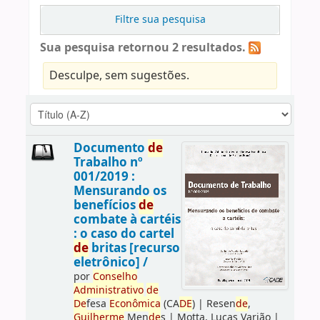
Filtre sua pesquisa
Sua pesquisa retornou 2 resultados.
Desculpe, sem sugestões.
Documento
de
Trabalho nº
001/2019 :
Mensurando os
benefícios
de
combate à cartéis
: o caso do cartel
de
britas [recurso
eletrônico] /
por
Conselho
Administrativo
de
De
fesa
Econômica
(CA
DE
)
|
Resen
de
,
Guilherme
Men
de
s
|
Motta, Lucas Varjão
|