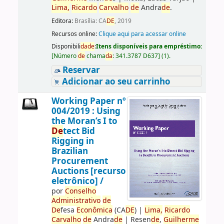
Lima,
Ricardo
Carvalho
de
Andra
de
.
Editora:
Brasília: CA
DE
, 2019
Recursos online:
Clique aqui para acessar online
Disponibili
da
de
:
Itens disponíveis para empréstimo:
[
Número
de
chama
da
:
341.3787 D637
]
(1).
Reservar
Adicionar ao seu carrinho
Working Paper nº
004/2019 : Using
the Moran’s I to
De
tect Bid
Rigging in
Brazilian
Procurement
Auctions [recurso
eletrônico] /
por
Conselho
Administrativo
de
De
fesa
Econômica
(CA
DE
)
|
Lima,
Ricardo
Carvalho
de
Andra
de
|
Resen
de
,
Guilherme