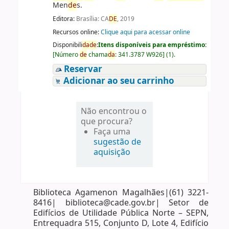
Men
de
s.
Editora:
Brasília: CA
DE
, 2019
Recursos online:
Clique aqui para acessar online
Disponibili
da
de
:
Itens disponíveis para empréstimo:
[
Número
de
chama
da
:
341.3787 W926
]
(1).
Reservar
Adicionar ao seu carrinho
Não encontrou o
que procura?
Faça uma
sugestão de
aquisição
Biblioteca Agamenon Magalhães|(61) 3221-
8416| biblioteca@cade.gov.br| Setor de
Edifícios de Utilidade Pública Norte – SEPN,
Entrequadra 515, Conjunto D, Lote 4, Edifício