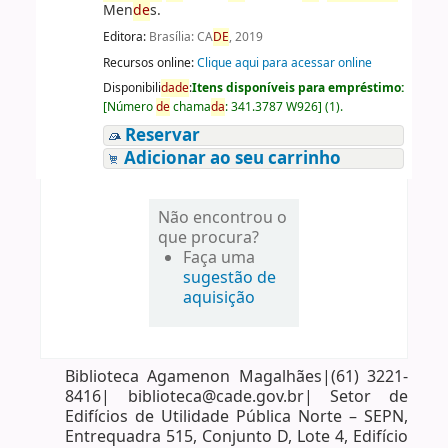
Men
de
s.
Editora:
Brasília: CA
DE
, 2019
Recursos online:
Clique aqui para acessar online
Disponibili
da
de
:
Itens disponíveis para empréstimo:
[
Número
de
chama
da
:
341.3787 W926
]
(1).
Reservar
Adicionar ao seu carrinho
Não encontrou o
que procura?
Faça uma
sugestão de
aquisição
Biblioteca Agamenon Magalhães|(61) 3221-
8416| biblioteca@cade.gov.br| Setor de
Edifícios de Utilidade Pública Norte – SEPN,
Entrequadra 515, Conjunto D, Lote 4, Edifício