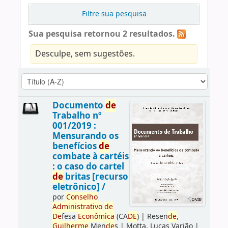
Filtre sua pesquisa
Sua pesquisa retornou 2 resultados.
Desculpe, sem sugestões.
Documento
de
Trabalho nº
001/2019 :
Mensurando os
benefícios
de
combate à cartéis
: o caso do cartel
de
britas [recurso
eletrônico] /
por
Conselho
Administrativo
de
De
fesa
Econômica
(CA
DE
)
|
Resen
de
,
Guilherme
Men
de
s
|
Motta, Lucas Varjão
|