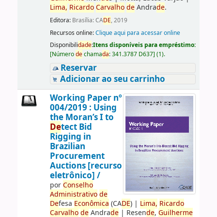
Lima,
Ricardo
Carvalho
de
Andra
de
.
Editora:
Brasília: CA
DE
, 2019
Recursos online:
Clique aqui para acessar online
Disponibili
da
de
:
Itens disponíveis para empréstimo:
[
Número
de
chama
da
:
341.3787 D637
]
(1).
Reservar
Adicionar ao seu carrinho
Working Paper nº
004/2019 : Using
the Moran’s I to
De
tect Bid
Rigging in
Brazilian
Procurement
Auctions [recurso
eletrônico] /
por
Conselho
Administrativo
de
De
fesa
Econômica
(CA
DE
)
|
Lima,
Ricardo
Carvalho
de
Andra
de
|
Resen
de
,
Guilherme