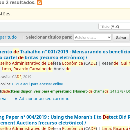
u 2 resultados.
tões.
par tudo
|
Selecionar títulos para:
mento
de
Trabalho nº 001/2019 : Mensurando os benefíci
o cartel
de
britas [recurso eletrônico] /
selho
Administrativo
de
De
fesa
Econômica
(CA
DE
)
|
Resen
de
,
Guil
|
Lima,
Ricardo
Carvalho
de
Andra
de
.
rasília: CA
DE
, 2019
 online:
Clique aqui para acessar online
li
da
de
:
Itens disponíveis para empréstimo:
[
Número
de
chama
da
:
341.3787 D
rvar
Adicionar ao seu carrinho
g Paper nº 004/2019 : Using the Moran’s I to
De
tect Bid 
ement Auctions [recurso eletrônico] /
selho
Administrativo
de
De
fesa
Econômica
(CA
DE
)
|
Lima,
Ricardo