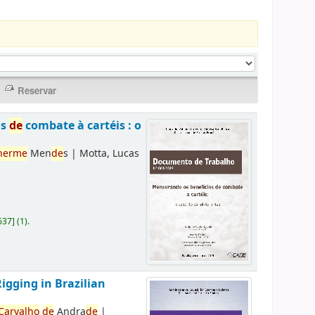
os
de
combate à cartéis : o
herme
Men
de
s
|
Motta, Lucas
637
]
(1).
Rigging in Brazilian
Carvalho
de
Andra
de
|