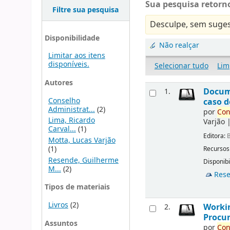
Sua pesquisa retorno
Filtre sua pesquisa
Desculpe, sem suges
Disponibilidade
Não realçar
Limitar aos itens
disponíveis.
Selecionar tudo
Lim
Autores
Docu
1.
Conselho
caso d
Administrat...
(2)
por
Con
Lima, Ricardo
Varjão
Carval...
(1)
Editora:
B
Motta, Lucas Varjão
(1)
Recursos
Resende, Guilherme
Disponibi
M...
(2)
Rese
Tipos de materiais
Livros
(2)
Workin
2.
Procur
Assuntos
por
Con