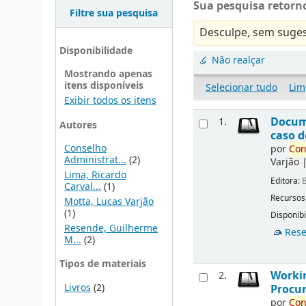
Sua pesquisa retorno
Filtre sua pesquisa
Desculpe, sem suges
Disponibilidade
Não realçar
Mostrando apenas
itens disponíveis
Selecionar tudo
Lim
Exibir todos os itens
Docu
1.
Autores
caso d
Conselho
por
Con
Administrat...
(2)
Varjão
Lima, Ricardo
Editora:
B
Carval...
(1)
Recursos
Motta, Lucas Varjão
(1)
Disponibi
Resende, Guilherme
Rese
M...
(2)
Tipos de materiais
Workin
2.
Livros
(2)
Procur
por
Con