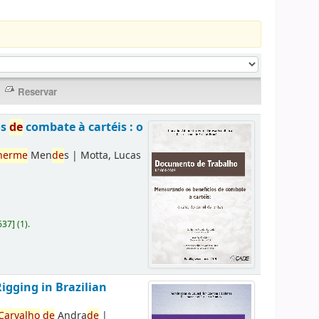
os
de
combate à cartéis : o
herme
Men
de
s
|
Motta, Lucas
637
]
(1).
Rigging in Brazilian
Carvalho
de
Andra
de
|