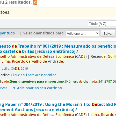
u 2 resultados.
tões.
par tudo
|
Selecionar títulos para:
mento
de
Trabalho nº 001/2019 : Mensurando os benefíci
o cartel
de
britas [recurso eletrônico] /
selho
Administrativo
de
De
fesa
Econômica
(CA
DE
)
|
Resen
de
,
Guil
|
Lima,
Ricardo
Carvalho
de
Andra
de
.
rasília: CA
DE
, 2019
 online:
Clique aqui para acessar online
li
da
de
:
Itens disponíveis para empréstimo:
[
Número
de
chama
da
:
341.3787 D
rvar
Adicionar ao seu carrinho
g Paper nº 004/2019 : Using the Moran’s I to
De
tect Bid 
ement Auctions [recurso eletrônico] /
selho
Administrativo
de
De
fesa
Econômica
(CA
DE
)
|
Lima,
Ricardo