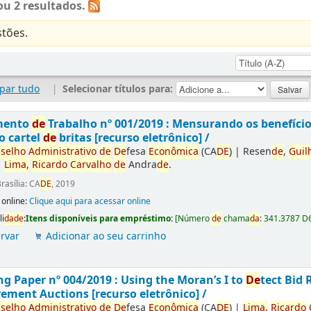
u 2 resultados.
tões.
par tudo
|
Selecionar títulos para:
mento
de
Trabalho nº 001/2019 : Mensurando os benefíci
o cartel
de
britas [recurso eletrônico] /
selho
Administrativo
de
De
fesa
Econômica
(CA
DE
)
|
Resen
de
,
Guil
|
Lima,
Ricardo
Carvalho
de
Andra
de
.
rasília: CA
DE
, 2019
 online:
Clique aqui para acessar online
li
da
de
:
Itens disponíveis para empréstimo:
[
Número
de
chama
da
:
341.3787 D
rvar
Adicionar ao seu carrinho
g Paper nº 004/2019 : Using the Moran’s I to
De
tect Bid 
ement Auctions [recurso eletrônico] /
selho
Administrativo
de
De
fesa
Econômica
(CA
DE
)
|
Lima,
Ricardo