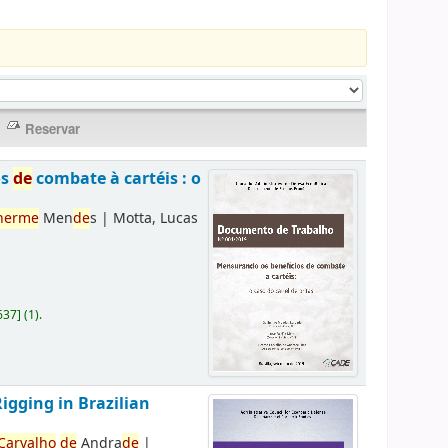
os
de
combate à cartéis : o
herme
Men
de
s
|
Motta, Lucas
637
]
(1).
Rigging in Brazilian
Carvalho
de
Andra
de
|