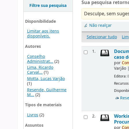
Sua pesquisa retorno
Filtre sua pesquisa
Desculpe, sem suges
Disponibilidade
Não realçar
Limitar aos itens
disponíveis.
Selecionar tudo
Lim
Autores
Docu
1.
Conselho
caso d
Administrat...
(2)
por
Con
Lima, Ricardo
Varjão
Carval...
(1)
Editora:
B
Motta, Lucas Varjão
(1)
Recursos
Resende, Guilherme
Disponibi
M...
(2)
Rese
Tipos de materiais
Livros
(2)
Workin
2.
Procur
Assuntos
por
Con