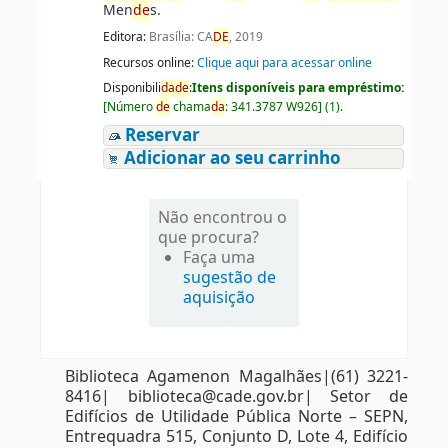
Men
de
s.
Editora:
Brasília: CA
DE
, 2019
Recursos online:
Clique aqui para acessar online
Disponibili
da
de
:
Itens disponíveis para empréstimo:
[
Número
de
chama
da
:
341.3787 W926
]
(1).
Reservar
Adicionar ao seu carrinho
Não encontrou o
que procura?
Faça uma
sugestão de
aquisição
Biblioteca Agamenon Magalhães|(61) 3221-
8416| biblioteca@cade.gov.br| Setor de
Edifícios de Utilidade Pública Norte – SEPN,
Entrequadra 515, Conjunto D, Lote 4, Edifício