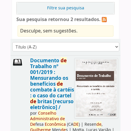
Filtre sua pesquisa
Sua pesquisa retornou 2 resultados.
Desculpe, sem sugestões.
Documento
de
Trabalho nº
001/2019 :
Mensurando os
benefícios
de
combate à cartéis
: o caso do cartel
de
britas [recurso
eletrônico] /
por
Conselho
Administrativo
de
De
fesa
Econômica
(CA
DE
)
|
Resen
de
,
Guilherme
Men
de
s
|
Motta, Lucas Varjão
|