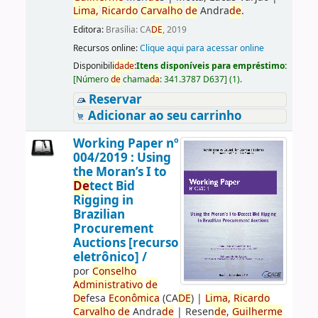
Lima,
Ricardo
Carvalho
de
Andra
de
.
Editora:
Brasília: CA
DE
, 2019
Recursos online:
Clique aqui para acessar online
Disponibili
da
de
:
Itens disponíveis para empréstimo:
[
Número
de
chama
da
:
341.3787 D637
]
(1).
Reservar
Adicionar ao seu carrinho
Working Paper nº
004/2019 : Using
the Moran’s I to
De
tect Bid
Rigging in
Brazilian
Procurement
Auctions [recurso
eletrônico] /
por
Conselho
Administrativo
de
De
fesa
Econômica
(CA
DE
)
|
Lima,
Ricardo
Carvalho
de
Andra
de
|
Resen
de
,
Guilherme