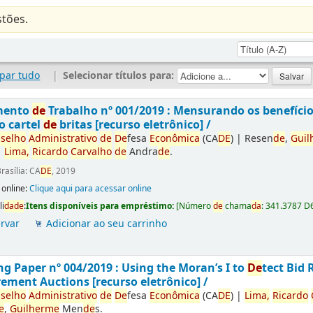
tões.
par tudo
|
Selecionar títulos para:
mento
de
Trabalho nº 001/2019 : Mensurando os benefíci
o cartel
de
britas [recurso eletrônico] /
selho
Administrativo
de
De
fesa
Econômica
(CA
DE
)
|
Resen
de
,
Guil
|
Lima,
Ricardo
Carvalho
de
Andra
de
.
rasília: CA
DE
, 2019
 online:
Clique aqui para acessar online
li
da
de
:
Itens disponíveis para empréstimo:
[
Número
de
chama
da
:
341.3787 D
rvar
Adicionar ao seu carrinho
g Paper nº 004/2019 : Using the Moran’s I to
De
tect Bid 
ement Auctions [recurso eletrônico] /
selho
Administrativo
de
De
fesa
Econômica
(CA
DE
)
|
Lima,
Ricardo
e
,
Guilherme
Men
de
s.