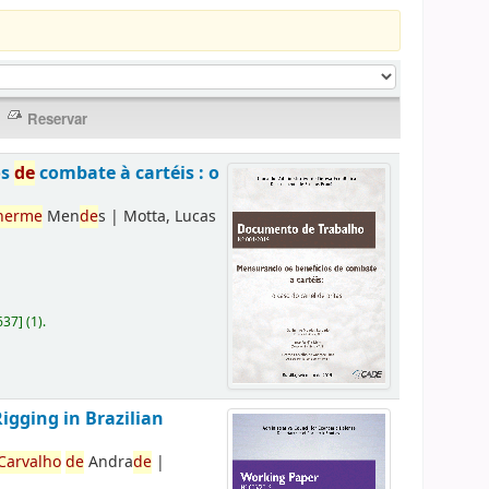
os
de
combate à cartéis : o
herme
Men
de
s
|
Motta, Lucas
637
]
(1).
Rigging in Brazilian
Carvalho
de
Andra
de
|