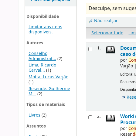
Desculpe, sem suges
Disponibilidade
Não realçar
Limitar aos itens
disponíveis.
Selecionar tudo
Lim
Autores
Docu
1.
Conselho
caso d
Administrat...
(2)
por
Con
Lima, Ricardo
Varjão
Carval...
(1)
Editora:
B
Motta, Lucas Varjão
(1)
Recursos
Resende, Guilherme
Disponibi
M...
(2)
Rese
Tipos de materiais
Livros
(2)
Workin
2.
Procur
Assuntos
por
Con
Resen
d