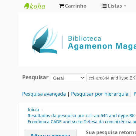
Carrinho
Listas
Biblioteca
Agamenon
Magalhães
Pesquisar
Pesquisa avançada
Pesquisar por hierarquia
P
Início
›
Resultados da pesquisa por 'ccl=an:644 and itype:BK
Econômica CADE and su-to:Defesa da concorrência 
Sua pesquisa retorno
Filtre sua pesquisa