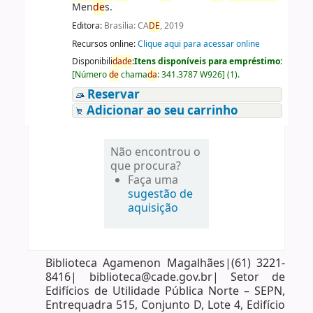
Men
de
s.
Editora:
Brasília: CA
DE
, 2019
Recursos online:
Clique aqui para acessar online
Disponibili
da
de
:
Itens disponíveis para empréstimo:
[
Número
de
chama
da
:
341.3787 W926
]
(1).
Reservar
Adicionar ao seu carrinho
Não encontrou o
que procura?
Faça uma
sugestão de
aquisição
Biblioteca Agamenon Magalhães|(61) 3221-
8416| biblioteca@cade.gov.br| Setor de
Edifícios de Utilidade Pública Norte – SEPN,
Entrequadra 515, Conjunto D, Lote 4, Edifício