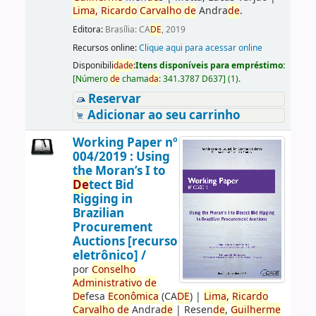
Lima,
Ricardo
Carvalho
de
Andra
de
.
Editora:
Brasília: CA
DE
, 2019
Recursos online:
Clique aqui para acessar online
Disponibili
da
de
:
Itens disponíveis para empréstimo:
[
Número
de
chama
da
:
341.3787 D637
]
(1).
Reservar
Adicionar ao seu carrinho
Working Paper nº
004/2019 : Using
the Moran’s I to
De
tect Bid
Rigging in
Brazilian
Procurement
Auctions [recurso
eletrônico] /
por
Conselho
Administrativo
de
De
fesa
Econômica
(CA
DE
)
|
Lima,
Ricardo
Carvalho
de
Andra
de
|
Resen
de
,
Guilherme