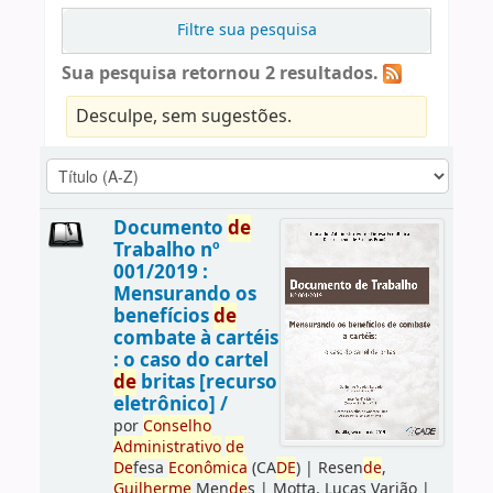
Filtre sua pesquisa
Sua pesquisa retornou 2 resultados.
Desculpe, sem sugestões.
Documento
de
Trabalho nº
001/2019 :
Mensurando os
benefícios
de
combate à cartéis
: o caso do cartel
de
britas [recurso
eletrônico] /
por
Conselho
Administrativo
de
De
fesa
Econômica
(CA
DE
)
|
Resen
de
,
Guilherme
Men
de
s
|
Motta, Lucas Varjão
|