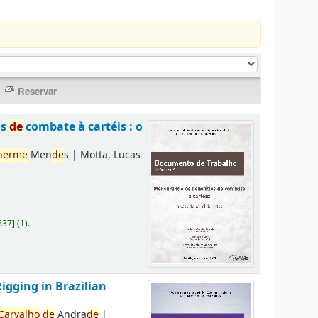
os
de
combate à cartéis : o
herme
Men
de
s
|
Motta, Lucas
637
]
(1).
Rigging in Brazilian
Carvalho
de
Andra
de
|