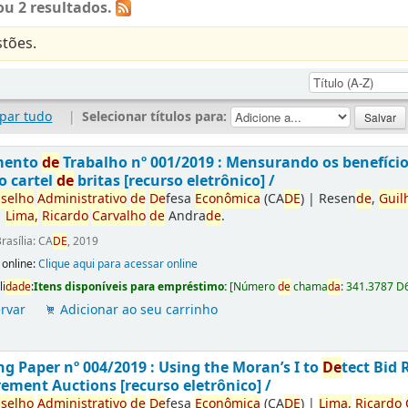
u 2 resultados.
tões.
par tudo
|
Selecionar títulos para:
mento
de
Trabalho nº 001/2019 : Mensurando os benefíci
o cartel
de
britas [recurso eletrônico] /
selho
Administrativo
de
De
fesa
Econômica
(CA
DE
)
|
Resen
de
,
Guil
|
Lima,
Ricardo
Carvalho
de
Andra
de
.
rasília: CA
DE
, 2019
 online:
Clique aqui para acessar online
li
da
de
:
Itens disponíveis para empréstimo:
[
Número
de
chama
da
:
341.3787 D
rvar
Adicionar ao seu carrinho
g Paper nº 004/2019 : Using the Moran’s I to
De
tect Bid 
ement Auctions [recurso eletrônico] /
selho
Administrativo
de
De
fesa
Econômica
(CA
DE
)
|
Lima,
Ricardo