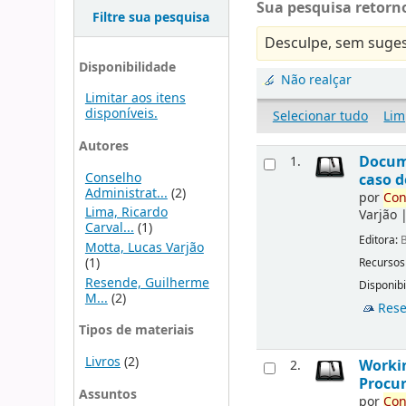
Sua pesquisa retorno
Filtre sua pesquisa
Desculpe, sem suges
Disponibilidade
Não realçar
Limitar aos itens
disponíveis.
Selecionar tudo
Lim
Autores
Docu
1.
Conselho
caso d
Administrat...
(2)
por
Con
Lima, Ricardo
Varjão
Carval...
(1)
Editora:
B
Motta, Lucas Varjão
(1)
Recursos
Resende, Guilherme
Disponibi
M...
(2)
Rese
Tipos de materiais
Livros
(2)
Workin
2.
Procur
Assuntos
por
Con