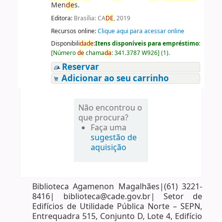
Men
de
s.
Editora:
Brasília: CA
DE
, 2019
Recursos online:
Clique aqui para acessar online
Disponibili
da
de
:
Itens disponíveis para empréstimo:
[
Número
de
chama
da
:
341.3787 W926
]
(1).
Reservar
Adicionar ao seu carrinho
Não encontrou o
que procura?
Faça uma
sugestão de
aquisição
Biblioteca Agamenon Magalhães|(61) 3221-
8416| biblioteca@cade.gov.br| Setor de
Edifícios de Utilidade Pública Norte – SEPN,
Entrequadra 515, Conjunto D, Lote 4, Edifício