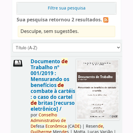
Filtre sua pesquisa
Sua pesquisa retornou 2 resultados.
Desculpe, sem sugestões.
Documento
de
Trabalho nº
001/2019 :
Mensurando os
benefícios
de
combate à cartéis
: o caso do cartel
de
britas [recurso
eletrônico] /
por
Conselho
Administrativo
de
De
fesa
Econômica
(CA
DE
)
|
Resen
de
,
Guilherme
Men
de
s
|
Motta, Lucas Varjão
|