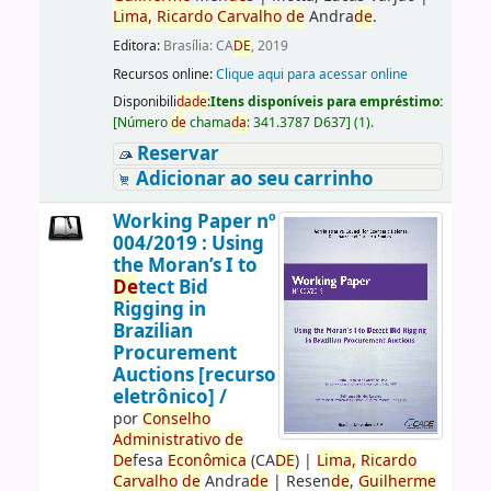
Lima,
Ricardo
Carvalho
de
Andra
de
.
Editora:
Brasília: CA
DE
, 2019
Recursos online:
Clique aqui para acessar online
Disponibili
da
de
:
Itens disponíveis para empréstimo:
[
Número
de
chama
da
:
341.3787 D637
]
(1).
Reservar
Adicionar ao seu carrinho
Working Paper nº
004/2019 : Using
the Moran’s I to
De
tect Bid
Rigging in
Brazilian
Procurement
Auctions [recurso
eletrônico] /
por
Conselho
Administrativo
de
De
fesa
Econômica
(CA
DE
)
|
Lima,
Ricardo
Carvalho
de
Andra
de
|
Resen
de
,
Guilherme