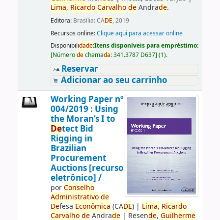
Lima,
Ricardo
Carvalho
de
Andra
de
.
Editora:
Brasília: CA
DE
, 2019
Recursos online:
Clique aqui para acessar online
Disponibili
da
de
:
Itens disponíveis para empréstimo:
[
Número
de
chama
da
:
341.3787 D637
]
(1).
Reservar
Adicionar ao seu carrinho
Working Paper nº
004/2019 : Using
the Moran’s I to
De
tect Bid
Rigging in
Brazilian
Procurement
Auctions [recurso
eletrônico] /
por
Conselho
Administrativo
de
De
fesa
Econômica
(CA
DE
)
|
Lima,
Ricardo
Carvalho
de
Andra
de
|
Resen
de
,
Guilherme