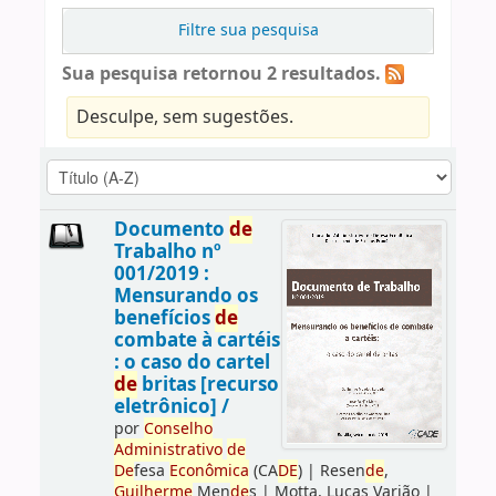
Filtre sua pesquisa
Sua pesquisa retornou 2 resultados.
Desculpe, sem sugestões.
Documento
de
Trabalho nº
001/2019 :
Mensurando os
benefícios
de
combate à cartéis
: o caso do cartel
de
britas [recurso
eletrônico] /
por
Conselho
Administrativo
de
De
fesa
Econômica
(CA
DE
)
|
Resen
de
,
Guilherme
Men
de
s
|
Motta, Lucas Varjão
|