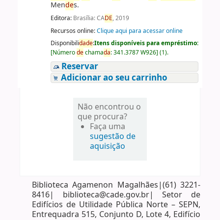
Men
de
s.
Editora:
Brasília: CA
DE
, 2019
Recursos online:
Clique aqui para acessar online
Disponibili
da
de
:
Itens disponíveis para empréstimo:
[
Número
de
chama
da
:
341.3787 W926
]
(1).
Reservar
Adicionar ao seu carrinho
Não encontrou o
que procura?
Faça uma
sugestão de
aquisição
Biblioteca Agamenon Magalhães|(61) 3221-
8416| biblioteca@cade.gov.br| Setor de
Edifícios de Utilidade Pública Norte – SEPN,
Entrequadra 515, Conjunto D, Lote 4, Edifício