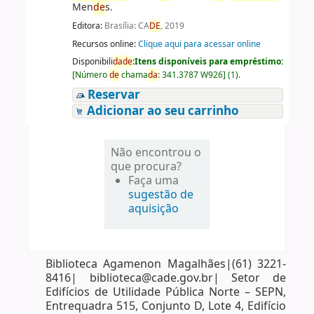
Men
de
s.
Editora:
Brasília: CA
DE
, 2019
Recursos online:
Clique aqui para acessar online
Disponibili
da
de
:
Itens disponíveis para empréstimo:
[
Número
de
chama
da
:
341.3787 W926
]
(1).
Reservar
Adicionar ao seu carrinho
Não encontrou o
que procura?
Faça uma
sugestão de
aquisição
Biblioteca Agamenon Magalhães|(61) 3221-
8416| biblioteca@cade.gov.br| Setor de
Edifícios de Utilidade Pública Norte – SEPN,
Entrequadra 515, Conjunto D, Lote 4, Edifício