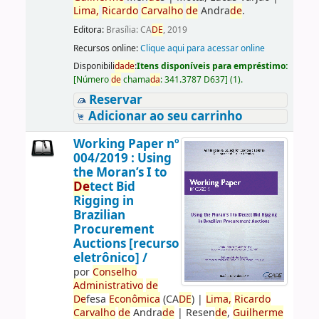
Lima,
Ricardo
Carvalho
de
Andra
de
.
Editora:
Brasília: CA
DE
, 2019
Recursos online:
Clique aqui para acessar online
Disponibili
da
de
:
Itens disponíveis para empréstimo:
[
Número
de
chama
da
:
341.3787 D637
]
(1).
Reservar
Adicionar ao seu carrinho
Working Paper nº
004/2019 : Using
the Moran’s I to
De
tect Bid
Rigging in
Brazilian
Procurement
Auctions [recurso
eletrônico] /
por
Conselho
Administrativo
de
De
fesa
Econômica
(CA
DE
)
|
Lima,
Ricardo
Carvalho
de
Andra
de
|
Resen
de
,
Guilherme