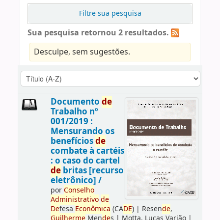
Filtre sua pesquisa
Sua pesquisa retornou 2 resultados.
Desculpe, sem sugestões.
Documento
de
Trabalho nº
001/2019 :
Mensurando os
benefícios
de
combate à cartéis
: o caso do cartel
de
britas [recurso
eletrônico] /
por
Conselho
Administrativo
de
De
fesa
Econômica
(CA
DE
)
|
Resen
de
,
Guilherme
Men
de
s
|
Motta, Lucas Varjão
|