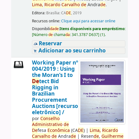
Lima,
Ricardo
Carvalho
de
Andra
de
.
Editora:
Brasília: CA
DE
, 2019
Recursos online:
Clique aqui para acessar online
Disponibili
da
de
:
Itens disponíveis para empréstimo:
[
Número
de
chama
da
:
341.3787 D637
]
(1).
Reservar
Adicionar ao seu carrinho
Working Paper nº
004/2019 : Using
the Moran’s I to
De
tect Bid
Rigging in
Brazilian
Procurement
Auctions [recurso
eletrônico] /
por
Conselho
Administrativo
de
De
fesa
Econômica
(CA
DE
)
|
Lima,
Ricardo
Carvalho
de
Andra
de
|
Resen
de
,
Guilherme