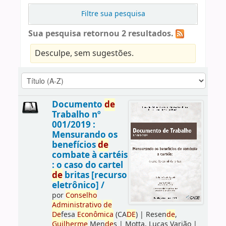
Filtre sua pesquisa
Sua pesquisa retornou 2 resultados.
Desculpe, sem sugestões.
Documento
de
Trabalho nº
001/2019 :
Mensurando os
benefícios
de
combate à cartéis
: o caso do cartel
de
britas [recurso
eletrônico] /
por
Conselho
Administrativo
de
De
fesa
Econômica
(CA
DE
)
|
Resen
de
,
Guilherme
Men
de
s
|
Motta, Lucas Varjão
|