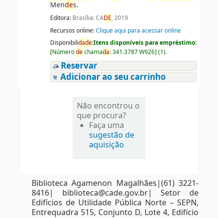
Men
de
s.
Editora:
Brasília: CA
DE
, 2019
Recursos online:
Clique aqui para acessar online
Disponibili
da
de
:
Itens disponíveis para empréstimo:
[
Número
de
chama
da
:
341.3787 W926
]
(1).
Reservar
Adicionar ao seu carrinho
Não encontrou o
que procura?
Faça uma
sugestão de
aquisição
Biblioteca Agamenon Magalhães|(61) 3221-
8416| biblioteca@cade.gov.br| Setor de
Edifícios de Utilidade Pública Norte – SEPN,
Entrequadra 515, Conjunto D, Lote 4, Edifício