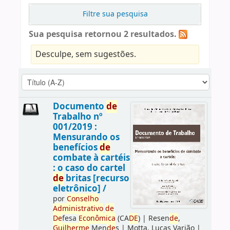
Filtre sua pesquisa
Sua pesquisa retornou 2 resultados.
Desculpe, sem sugestões.
Documento
de
Trabalho nº
001/2019 :
Mensurando os
benefícios
de
combate à cartéis
: o caso do cartel
de
britas [recurso
eletrônico] /
por
Conselho
Administrativo
de
De
fesa
Econômica
(CA
DE
)
|
Resen
de
,
Guilherme
Men
de
s
|
Motta, Lucas Varjão
|