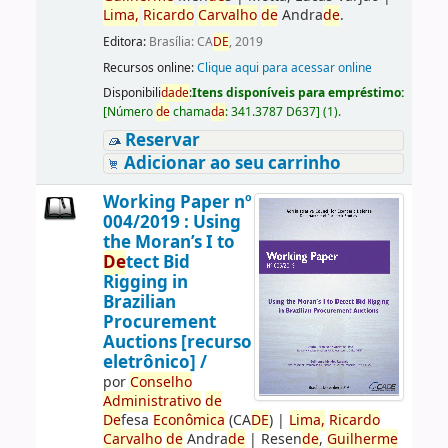
Lima,
Ricardo
Carvalho
de
Andra
de
.
Editora:
Brasília: CA
DE
, 2019
Recursos online:
Clique aqui para acessar online
Disponibili
da
de
:
Itens disponíveis para empréstimo:
[
Número
de
chama
da
:
341.3787 D637
]
(1).
Reservar
Adicionar ao seu carrinho
Working Paper nº
004/2019 : Using
the Moran’s I to
De
tect Bid
Rigging in
Brazilian
Procurement
Auctions [recurso
eletrônico] /
por
Conselho
Administrativo
de
De
fesa
Econômica
(CA
DE
)
|
Lima,
Ricardo
Carvalho
de
Andra
de
|
Resen
de
,
Guilherme