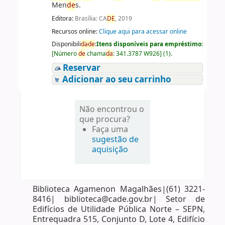
Men
de
s.
Editora:
Brasília: CA
DE
, 2019
Recursos online:
Clique aqui para acessar online
Disponibili
da
de
:
Itens disponíveis para empréstimo:
[
Número
de
chama
da
:
341.3787 W926
]
(1).
Reservar
Adicionar ao seu carrinho
Não encontrou o
que procura?
Faça uma
sugestão de
aquisição
Biblioteca Agamenon Magalhães|(61) 3221-
8416| biblioteca@cade.gov.br| Setor de
Edifícios de Utilidade Pública Norte – SEPN,
Entrequadra 515, Conjunto D, Lote 4, Edifício