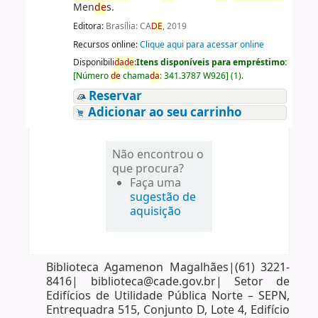
Men
de
s.
Editora:
Brasília: CA
DE
, 2019
Recursos online:
Clique aqui para acessar online
Disponibili
da
de
:
Itens disponíveis para empréstimo:
[
Número
de
chama
da
:
341.3787 W926
]
(1).
Reservar
Adicionar ao seu carrinho
Não encontrou o
que procura?
Faça uma
sugestão de
aquisição
Biblioteca Agamenon Magalhães|(61) 3221-
8416| biblioteca@cade.gov.br| Setor de
Edifícios de Utilidade Pública Norte – SEPN,
Entrequadra 515, Conjunto D, Lote 4, Edifício