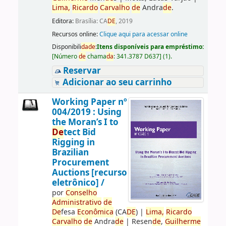
Lima,
Ricardo
Carvalho
de
Andra
de
.
Editora:
Brasília: CA
DE
, 2019
Recursos online:
Clique aqui para acessar online
Disponibili
da
de
:
Itens disponíveis para empréstimo:
[
Número
de
chama
da
:
341.3787 D637
]
(1).
Reservar
Adicionar ao seu carrinho
Working Paper nº
004/2019 : Using
the Moran’s I to
De
tect Bid
Rigging in
Brazilian
Procurement
Auctions [recurso
eletrônico] /
por
Conselho
Administrativo
de
De
fesa
Econômica
(CA
DE
)
|
Lima,
Ricardo
Carvalho
de
Andra
de
|
Resen
de
,
Guilherme