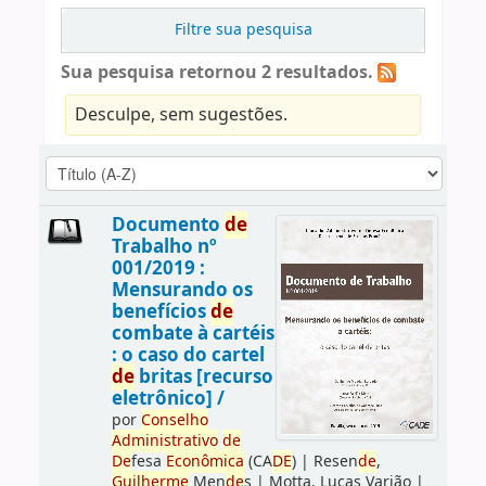
Filtre sua pesquisa
Sua pesquisa retornou 2 resultados.
Desculpe, sem sugestões.
Documento
de
Trabalho nº
001/2019 :
Mensurando os
benefícios
de
combate à cartéis
: o caso do cartel
de
britas [recurso
eletrônico] /
por
Conselho
Administrativo
de
De
fesa
Econômica
(CA
DE
)
|
Resen
de
,
Guilherme
Men
de
s
|
Motta, Lucas Varjão
|