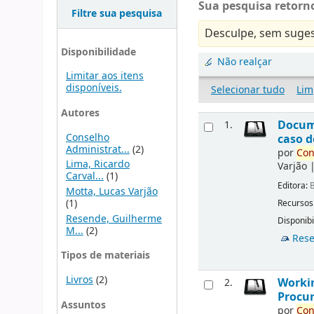
Sua pesquisa retorno
Filtre sua pesquisa
Desculpe, sem suges
Disponibilidade
Não realçar
Limitar aos itens
disponíveis.
Selecionar tudo
Lim
Autores
Docu
1.
Conselho
caso d
Administrat...
(2)
por
Con
Lima, Ricardo
Varjão
Carval...
(1)
Editora:
B
Motta, Lucas Varjão
(1)
Recursos
Resende, Guilherme
Disponibi
M...
(2)
Rese
Tipos de materiais
Livros
(2)
Workin
2.
Procur
Assuntos
por
Con