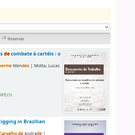
os
de
combate à cartéis : o
herme
Men
de
s
|
Motta, Lucas
637
]
(1).
Rigging in Brazilian
Carvalho
de
Andra
de
|