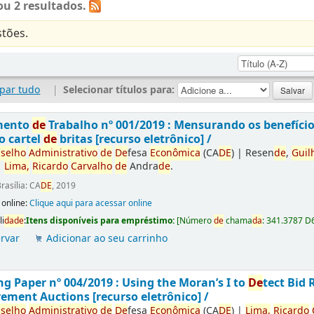
u 2 resultados.
tões.
par tudo
|
Selecionar títulos para:
mento
de
Trabalho nº 001/2019 : Mensurando os benefíci
o cartel
de
britas [recurso eletrônico] /
selho
Administrativo
de
De
fesa
Econômica
(CA
DE
)
|
Resen
de
,
Guil
|
Lima,
Ricardo
Carvalho
de
Andra
de
.
rasília: CA
DE
, 2019
 online:
Clique aqui para acessar online
li
da
de
:
Itens disponíveis para empréstimo:
[
Número
de
chama
da
:
341.3787 D
rvar
Adicionar ao seu carrinho
g Paper nº 004/2019 : Using the Moran’s I to
De
tect Bid 
ement Auctions [recurso eletrônico] /
selho
Administrativo
de
De
fesa
Econômica
(CA
DE
)
|
Lima,
Ricardo