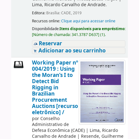
Lima, Ricardo Carvalho de Andrade.
Editora:
Brasília: CADE, 2019
Recursos online:
Clique aqui para acessar online
Disponibilidade:
Itens disponíveis para empréstimo:
[
Número de chamada:
341.3787 D637
]
(1).
Reservar
Adicionar ao seu carrinho
Working Paper nº
004/2019 : Using
the Moran’s I to
Detect Bid
Rigging in
Brazilian
Procurement
Auctions [recurso
eletrônico] /
por
Conselho
Administrativo de
Defesa Econômica (CADE)
|
Lima, Ricardo
Carvalho de Andrade
|
Resende, Guilherme