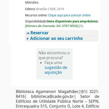
Mendes.
Editora:
Brasília: CADE, 2019
Recursos online:
Clique aqui para acessar online
Disponibilidade:
Itens disponíveis para empréstimo:
[
Número de chamada:
341.3787 W926
]
(1).
Reservar
Adicionar ao seu carrinho
Não encontrou o
que procura?
Faça uma
sugestão de
aquisição
Biblioteca Agamenon Magalhães|(61) 3221-
8416| biblioteca@cade.gov.br| Setor de
Edifícios de Utilidade Pública Norte – SEPN,
Entrequadra 515, Conjunto D, Lote 4, Edifício