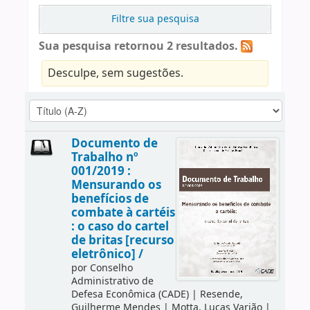
Filtre sua pesquisa
Sua pesquisa retornou 2 resultados.
Desculpe, sem sugestões.
Documento de
Trabalho nº
001/2019 :
Mensurando os
benefícios de
combate à cartéis
: o caso do cartel
de britas [recurso
eletrônico] /
por
Conselho
Administrativo de
Defesa Econômica (CADE)
|
Resende,
Guilherme Mendes
|
Motta, Lucas Varjão
|