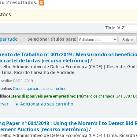
u 2 resultados.
tões.
par tudo
|
Selecionar títulos para:
nto de Trabalho nº 001/2019 : Mensurando os benefícios
o cartel de britas [recurso eletrônico] /
selho Administrativo de Defesa Econômica (CADE)
|
Resende, Gui
|
Lima, Ricardo Carvalho de Andrade.
rasília: CADE, 2019
 online:
Clique aqui para acessar online
lidade:
Itens disponíveis para empréstimo:
[
Número de chamada:
341.3787 D
rvar
Adicionar ao seu carrinho
g Paper nº 004/2019 : Using the Moran’s I to Detect Bid R
ement Auctions [recurso eletrônico] /
selho Administrativo de Defesa Econômica (CADE)
|
Lima, Ricardo