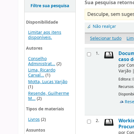
Sua pesquisa retorno
Filtre sua pesquisa
Desculpe, sem suges
Disponibilidade
Não realçar
Limitar aos itens
disponíveis.
Selecionar tudo
Lim
Autores
Docume
1.
Conselho
caso d
Administrat...
(2)
por
Con
Lima, Ricardo
Varjão
Carval...
(1)
Editora:
B
Motta, Lucas Varjão
(1)
Recursos
Resende, Guilherme
Disponibi
M...
(2)
Rese
Tipos de materiais
Livros
(2)
Workin
2.
Procur
Assuntos
por
Con