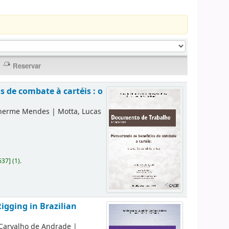
 de combate à cartéis : o
lherme Mendes
|
Motta, Lucas
637
]
(1).
igging in Brazilian
 Carvalho de Andrade
|