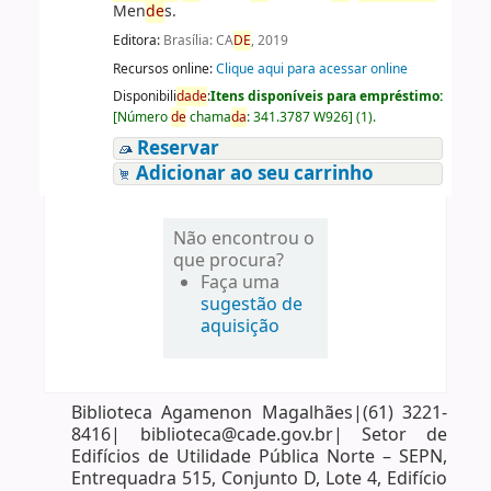
Men
de
s.
Editora:
Brasília: CA
DE
, 2019
Recursos online:
Clique aqui para acessar online
Disponibili
da
de
:
Itens disponíveis para empréstimo:
[
Número
de
chama
da
:
341.3787 W926
]
(1).
Reservar
Adicionar ao seu carrinho
Não encontrou o
que procura?
Faça uma
sugestão de
aquisição
Biblioteca Agamenon Magalhães|(61) 3221-
8416| biblioteca@cade.gov.br| Setor de
Edifícios de Utilidade Pública Norte – SEPN,
Entrequadra 515, Conjunto D, Lote 4, Edifício