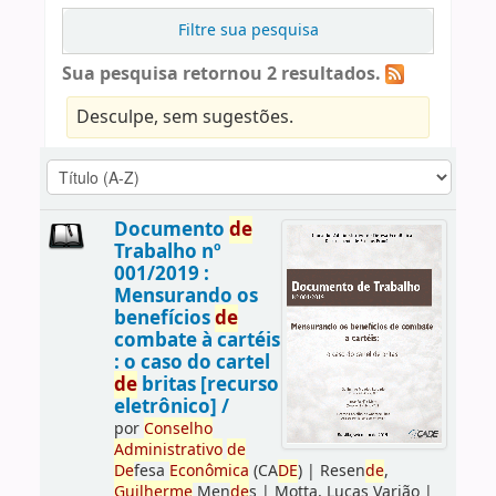
Filtre sua pesquisa
Sua pesquisa retornou 2 resultados.
Desculpe, sem sugestões.
Documento
de
Trabalho nº
001/2019 :
Mensurando os
benefícios
de
combate à cartéis
: o caso do cartel
de
britas [recurso
eletrônico] /
por
Conselho
Administrativo
de
De
fesa
Econômica
(CA
DE
)
|
Resen
de
,
Guilherme
Men
de
s
|
Motta, Lucas Varjão
|