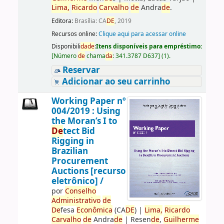
Lima,
Ricardo
Carvalho
de
Andra
de
.
Editora:
Brasília: CA
DE
, 2019
Recursos online:
Clique aqui para acessar online
Disponibili
da
de
:
Itens disponíveis para empréstimo:
[
Número
de
chama
da
:
341.3787 D637
]
(1).
Reservar
Adicionar ao seu carrinho
Working Paper nº
004/2019 : Using
the Moran’s I to
De
tect Bid
Rigging in
Brazilian
Procurement
Auctions [recurso
eletrônico] /
por
Conselho
Administrativo
de
De
fesa
Econômica
(CA
DE
)
|
Lima,
Ricardo
Carvalho
de
Andra
de
|
Resen
de
,
Guilherme