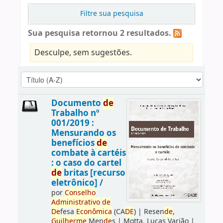
Filtre sua pesquisa
Sua pesquisa retornou 2 resultados.
Desculpe, sem sugestões.
Documento
de
Trabalho nº
001/2019 :
Mensurando os
benefícios
de
combate à cartéis
: o caso do cartel
de
britas [recurso
eletrônico] /
por
Conselho
Administrativo
de
De
fesa
Econômica
(CA
DE
)
|
Resen
de
,
Guilherme
Men
de
s
|
Motta, Lucas Varjão
|