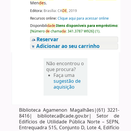
Men
de
s.
Editora:
Brasília: CA
DE
, 2019
Recursos online:
Clique aqui para acessar online
Disponibili
da
de
:
Itens disponíveis para empréstimo:
[
Número
de
chama
da
:
341.3787 W926
]
(1).
Reservar
Adicionar ao seu carrinho
Não encontrou o
que procura?
Faça uma
sugestão de
aquisição
Biblioteca Agamenon Magalhães|(61) 3221-
8416| biblioteca@cade.gov.br| Setor de
Edifícios de Utilidade Pública Norte – SEPN,
Entrequadra 515, Conjunto D, Lote 4, Edifício