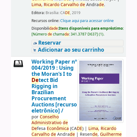
Lima,
Ricardo
Carvalho
de
Andra
de
.
Editora:
Brasília: CA
DE
, 2019
Recursos online:
Clique aqui para acessar online
Disponibili
da
de
:
Itens disponíveis para empréstimo:
[
Número
de
chama
da
:
341.3787 D637
]
(1).
Reservar
Adicionar ao seu carrinho
Working Paper nº
004/2019 : Using
the Moran’s I to
De
tect Bid
Rigging in
Brazilian
Procurement
Auctions [recurso
eletrônico] /
por
Conselho
Administrativo
de
De
fesa
Econômica
(CA
DE
)
|
Lima,
Ricardo
Carvalho
de
Andra
de
|
Resen
de
,
Guilherme