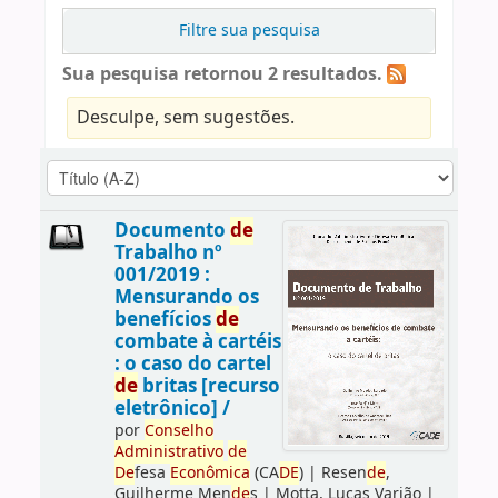
Filtre sua pesquisa
Sua pesquisa retornou 2 resultados.
Desculpe, sem sugestões.
Documento
de
Trabalho nº
001/2019 :
Mensurando os
benefícios
de
combate à cartéis
: o caso do cartel
de
britas [recurso
eletrônico] /
por
Conselho
Administrativo
de
De
fesa
Econômica
(CA
DE
)
|
Resen
de
,
Guilherme Men
de
s
|
Motta, Lucas Varjão
|