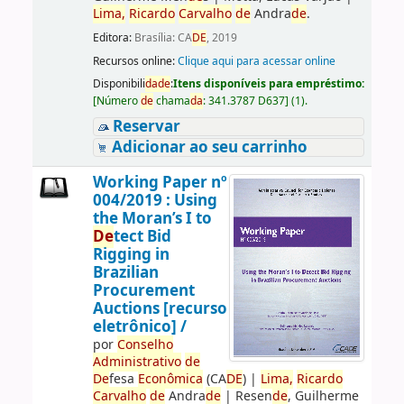
Lima,
Ricardo
Carvalho
de
Andra
de
.
Editora:
Brasília: CA
DE
, 2019
Recursos online:
Clique aqui para acessar online
Disponibili
da
de
:
Itens disponíveis para empréstimo:
[
Número
de
chama
da
:
341.3787 D637
]
(1).
Reservar
Adicionar ao seu carrinho
Working Paper nº
004/2019 : Using
the Moran’s I to
De
tect Bid
Rigging in
Brazilian
Procurement
Auctions [recurso
eletrônico] /
por
Conselho
Administrativo
de
De
fesa
Econômica
(CA
DE
)
|
Lima,
Ricardo
Carvalho
de
Andra
de
|
Resen
de
, Guilherme