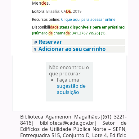
Men
de
s.
Editora:
Brasília: CA
DE
, 2019
Recursos online:
Clique aqui para acessar online
Disponibili
da
de
:
Itens disponíveis para empréstimo:
[
Número
de
chama
da
:
341.3787 W926
]
(1).
Reservar
Adicionar ao seu carrinho
Não encontrou o
que procura?
Faça uma
sugestão de
aquisição
Biblioteca Agamenon Magalhães|(61) 3221-
8416| biblioteca@cade.gov.br| Setor de
Edifícios de Utilidade Pública Norte – SEPN,
Entrequadra 515, Conjunto D, Lote 4, Edifício