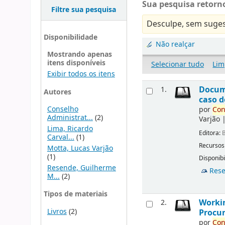
Sua pesquisa retorno
Filtre sua pesquisa
Desculpe, sem suges
Disponibilidade
Não realçar
Mostrando apenas
itens disponíveis
Selecionar tudo
Lim
Exibir todos os itens
Docu
1.
Autores
caso d
Conselho
por
Con
Administrat...
(2)
Varjão
Lima, Ricardo
Editora:
B
Carval...
(1)
Recursos
Motta, Lucas Varjão
(1)
Disponibi
Resende, Guilherme
Rese
M...
(2)
Tipos de materiais
Workin
2.
Livros
(2)
Procur
por
Con