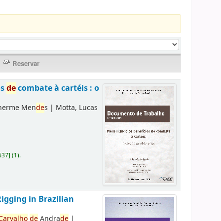
os
de
combate à cartéis : o
lherme Men
de
s
|
Motta, Lucas
637
]
(1).
Rigging in Brazilian
Carvalho
de
Andra
de
|