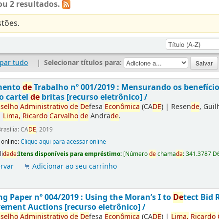
u 2 resultados.
tões.
par tudo
|
Selecionar títulos para:
mento
de
Trabalho nº 001/2019 : Mensurando os benefíci
o cartel
de
britas [recurso eletrônico] /
selho
Administrativo
de
De
fesa
Econômica
(CA
DE
)
|
Resen
de
, Gui
|
Lima,
Ricardo
Carvalho
de
Andra
de
.
rasília: CA
DE
, 2019
 online:
Clique aqui para acessar online
li
da
de
:
Itens disponíveis para empréstimo:
[
Número
de
chama
da
:
341.3787 D
rvar
Adicionar ao seu carrinho
g Paper nº 004/2019 : Using the Moran’s I to
De
tect Bid 
ement Auctions [recurso eletrônico] /
selho
Administrativo
de
De
fesa
Econômica
(CA
DE
)
|
Lima,
Ricardo