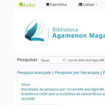
Carrinho
Listas
Biblioteca
Agamenon
Magalhães
Pesquisar
Pesquisa avançada
Pesquisar por hierarquia
P
Início
›
Resultados da pesquisa por 'ccl=an:644 and itype:BK
Econômica CADE and su-to:Defesa da concorrência an
to:Cartel'